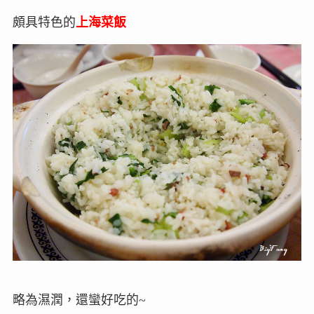
頗具特色的
上海菜飯
略為濕潤，還蠻好吃的~