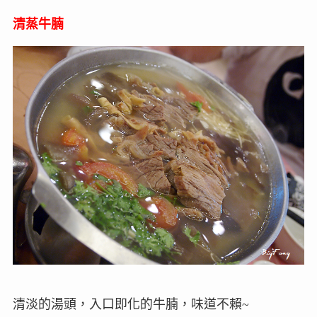
清蒸牛腩
清淡的湯頭，入口即化的牛腩，味道不賴~