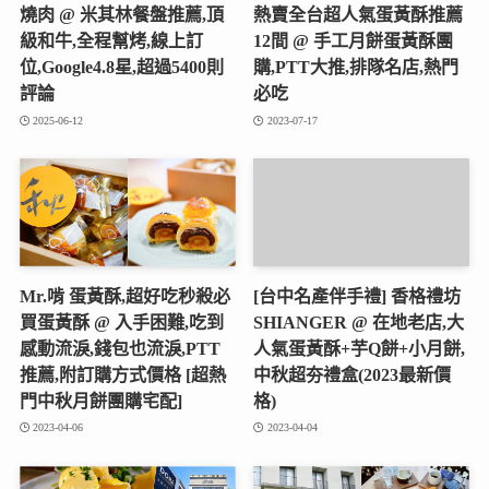
燒肉 @ 米其林餐盤推薦,頂
熱賣全台超人氣蛋黃酥推薦
級和牛,全程幫烤,線上訂
12間 @ 手工月餅蛋黃酥團
位,Google4.8星,超過5400則
購,PTT大推,排隊名店,熱門
評論
必吃
2025-06-12
2023-07-17
Mr.啃 蛋黃酥,超好吃秒殺必
[台中名產伴手禮] 香格禮坊
買蛋黃酥 @ 入手困難,吃到
SHIANGER @ 在地老店,大
感動流淚,錢包也流淚,PTT
人氣蛋黃酥+芋Q餅+小月餅,
推薦,附訂購方式價格 [超熱
中秋超夯禮盒(2023最新價
門中秋月餅團購宅配]
格)
2023-04-06
2023-04-04