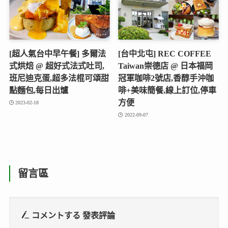
[超人氣台中早午餐] 多爾法
[台中北屯] REC COFFEE
式烘焙 @ 超好式法式吐司,
Taiwan崇德店 @ 日本福岡
班尼迪克蛋,超多法棍可頌甜
冠軍咖啡2號店,香醇手沖咖
點麵包,每日出爐
啡+美味簡餐,線上訂位,停車
方便
2023-02-18
2022-09-07
留言區
コメントする
發表評論