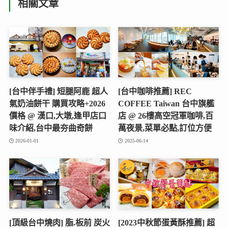
相關文章
[台中伴手禮] 短腿阿鹿 超人
[台中咖啡推薦] REC
氣奶油餅干 購買攻略+2026
COFFEE Taiwan 台中旗艦
價格 @ 漢口,大墩,逢甲店口
店 @ 26樓高空冠軍咖啡,百
味介紹,台中最夯曲奇餅
萬夜景,菜單必點,訂位方便
2026-01-01
2025-06-14
[頂級台中燒肉] 脂.板前 炭火
[2023中秋節蛋黃酥推薦] 超