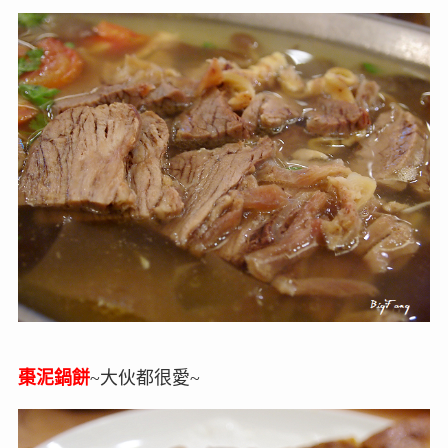
棗泥鍋餅
~大伙都很愛~