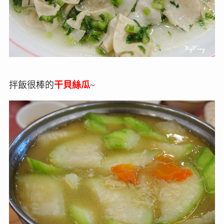
拌飯很棒的
干貝絲瓜
~