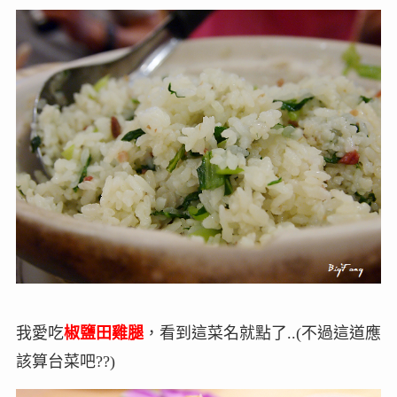
我愛吃
椒鹽田雞腿
，看到這菜名就點了..(不過這道應
該算台菜吧??)