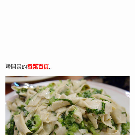
蠻開胃的
雪菜百頁
..