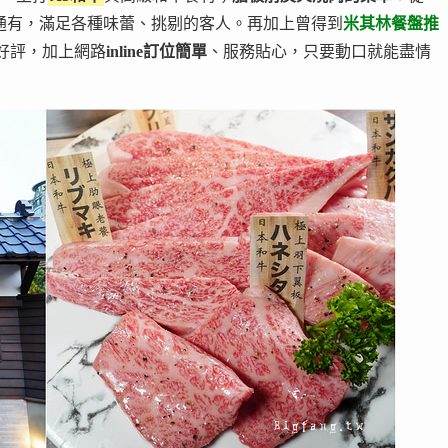
通有，滿足各種味蕾、挑剔的客人。再加上曾得到
米其林餐盤推
0 則好評，加上網路
inline訂位簡單
、服務貼心，只要動口就能盡情