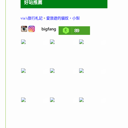
好站推薦
via’s旅行札記
。
愛旅遊的貓奴‧小梨
89