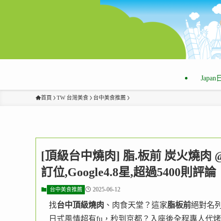
Japa
首頁
TW 台灣美食
台中美食推薦
[頂級台中燒肉] 脂.板前 炭火燒肉
訂位,Google4.8星,超過5400則評論
2025-06-12
台中美食推薦
找
台中頂級燒肉
、肉食天堂？這家
脂板前
絕對名
日式風情超有fu，秒到京都？入座後全程專人代