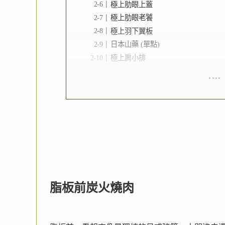
極上肋眼上蓋
極上肋眼老饕
極上羽下翼板
日本山藥 (單點)
極上肩小排
脂板前炭火燒肉