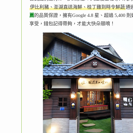
伊比利豬、澎湖直送海鮮、桂丁雞到時令鮮蔬
通
薦
的品質保證，擁有Google 4.8 星、超過 5,40
享受，錢包記得帶夠，才能大快朵頤唷！