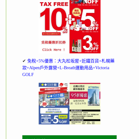
✔
免稅+5%優惠：大丸松坂屋+近鐵百貨+札幌藥
妝+Alpen戶外露營+L-Breath運動用品+Victoria
GOLF