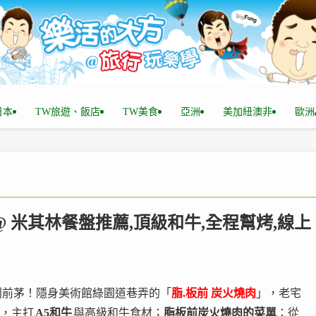
n日本
TW旅遊、飯店
TW美食
亞洲
美加紐澳非
歐洲
 @ 米其林餐盤推薦,頂級和牛,全程幫烤,線上
列前茅！隱身美術館綠園道巷弄的「
脂.板前 炭火燒肉
」，老宅
烤，主打
A5和牛
與高級和牛食材；
脂板前炭火燒肉的菜單
：從