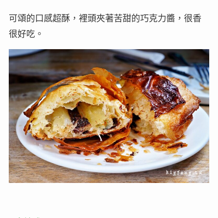
可頌的口感超酥，裡頭夾著苦甜的巧克力醬，很香
很好吃。