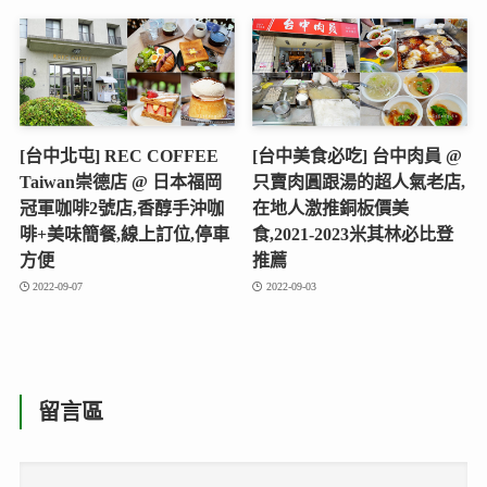
[台中北屯] REC COFFEE
[台中美食必吃] 台中肉員 @
Taiwan崇德店 @ 日本福岡
只賣肉圓跟湯的超人氣老店,
冠軍咖啡2號店,香醇手沖咖
在地人激推銅板價美
啡+美味簡餐,線上訂位,停車
食,2021-2023米其林必比登
方便
推薦
2022-09-07
2022-09-03
留言區