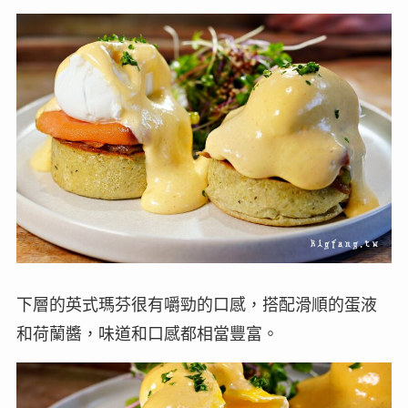
下層的英式瑪芬很有嚼勁的口感，搭配滑順的蛋液
和荷蘭醬，味道和口感都相當豐富。