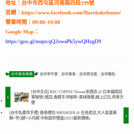
地址：台中市西屯區河南路四段199號
官網：https://www.facebook.com/Dorebakehouse/
營業時間：09:00–19:00
Google Map：
https://goo.gl/maps/qQ2owaPk5ywQHzgD9
台中美食推薦
台中早午餐
台中美食
台中西屯區
台中麵包
[台中北屯] REC COFFEE Taiwan崇德店 @ 日本福岡冠
軍咖啡2號店,香醇手沖咖啡+美味簡餐,線上訂位,停車方
便
[台中名產伴手禮] 香格禮坊 SHIANGER @ 在地老店,大人氣蛋黃
酥+芋Q餅+小月餅,中秋超夯禮盒(2023最新價格)