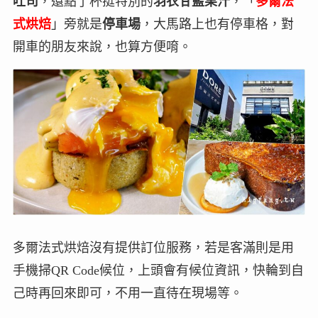
吐司
，還點了杯挺特別的
羽衣甘藍果汁
，「
多爾法
式烘焙
」旁就是
停車場
，大馬路上也有停車格，對
開車的朋友來說，也算方便唷。
多爾法式烘焙沒有提供訂位服務，若是客滿則是用
手機掃QR Code候位，上頭會有候位資訊，快輪到自
己時再回來即可，不用一直待在現場等。