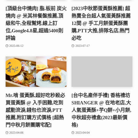
[頂級台中燒肉] 脂.板前 炭火
[2023中秋節蛋黃酥推薦] 超
燒肉 @ 米其林餐盤推薦,頂
熱賣全台超人氣蛋黃酥推薦
級和牛,全程幫烤,線上訂
12間 @ 手工月餅蛋黃酥團
位,Google4.8星,超過5400則
購,PTT大推,排隊名店,熱門
評論
必吃
2025-06-12
2023-07-17
Mr.啃 蛋黃酥,超好吃秒殺必
[台中名產伴手禮] 香格禮坊
買蛋黃酥 @ 入手困難,吃到
SHIANGER @ 在地老店,大
感動流淚,錢包也流淚,PTT
人氣蛋黃酥+芋Q餅+小月餅,
推薦,附訂購方式價格 [超熱
中秋超夯禮盒(2023最新價
門中秋月餅團購宅配]
格)
2023-04-06
2023-04-04