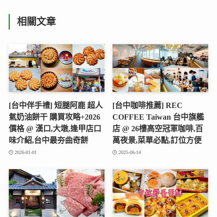
相關文章
[台中伴手禮] 短腿阿鹿 超人
[台中咖啡推薦] REC
氣奶油餅干 購買攻略+2026
COFFEE Taiwan 台中旗艦
價格 @ 漢口,大墩,逢甲店口
店 @ 26樓高空冠軍咖啡,百
味介紹,台中最夯曲奇餅
萬夜景,菜單必點,訂位方便
2026-01-01
2025-06-14