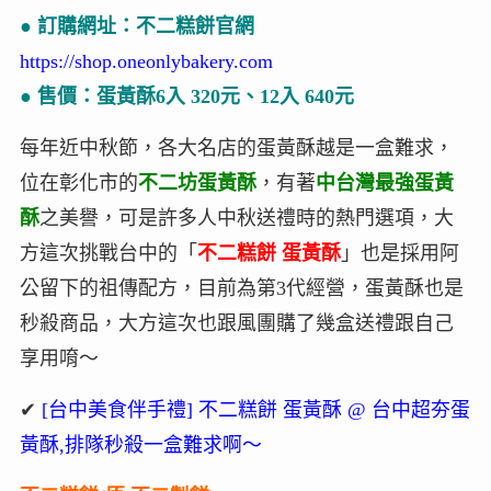
● 訂購網址：不二糕餅官網
https://shop.oneonlybakery.com
● 售價：蛋黃酥6入 320元、12入 640元
每年近中秋節，各大名店的蛋黃酥越是一盒難求，
位在彰化市的
不二坊蛋黃酥
，有著
中台灣最強蛋黃
酥
之美譽，可是許多人中秋送禮時的熱門選項，大
方這次挑戰台中的「
不二糕餅 蛋黃酥
」也是採用阿
公留下的祖傳配方，目前為第3代經營，蛋黃酥也是
秒殺商品，大方這次也跟風團購了幾盒送禮跟自己
享用唷～
✔
[台中美食伴手禮] 不二糕餅 蛋黃酥 @ 台中超夯蛋
黃酥,排隊秒殺一盒難求啊～