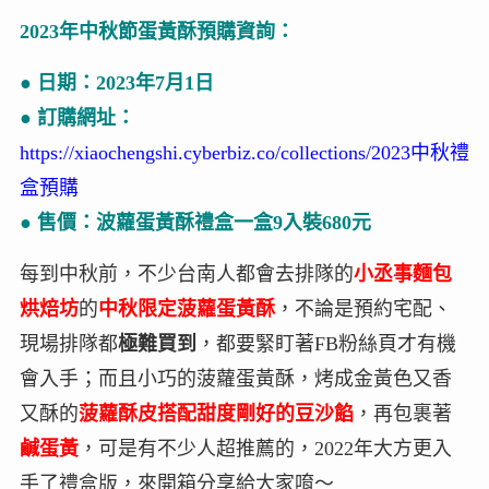
2023年中秋節蛋黃酥預購資詢：
● 日期：2023年7月1日
● 訂購網址：
https://xiaochengshi.cyberbiz.co/collections/2023中秋禮
盒預購
● 售價：波蘿蛋黃酥禮盒一盒9入裝680元
每到中秋前，不少台南人都會去排隊的
小丞事麵包
烘焙坊
的
中秋限定菠蘿蛋黃酥
，不論是預約宅配、
現場排隊都
極難買到
，都要緊盯著FB粉絲頁才有機
會入手；而且小巧的菠蘿蛋黃酥，烤成金黃色又香
又酥的
菠蘿酥皮搭配甜度剛好的豆沙餡
，再包裹著
鹹蛋黃
，可是有不少人超推薦的，2022年大方更入
手了禮盒版，來開箱分享給大家唷～