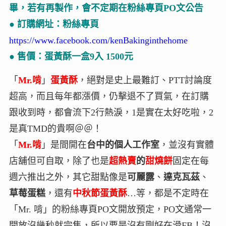
畢，若有再製作，會不定期在粉絲專頁PO文公告
● 訂購網址：粉絲專頁
https://www.facebook.com/kenBakinginthehome
● 售價：蛋黃酥一盒9入 1500元
「
Mr.啃
」
蛋黃酥
，絕對是史上最難訂、PTT討論度
超高，而且每年都漲價，仍擊退不了買氣，在訂購
跟收到時，都會流下2行熱淚，1是實在太好吃啦，2
是真TMD的貴啊＠＠！
「
Mr.啃
」是間開在
台中的個人工作室
，並沒有實體
店舖但可自取，除了也是
超熱賣
的
甜燒餅
固定在每
週六推出之外，其它甜點像是
可麗露
、
達克瓦茲
、
草莓蛋糕
，還有
中秋節蛋黃酥
…等，都是不定時在
「Mr. 啃」的粉絲專頁PO文開放預定，PO文通常一
開放沒幾秒就完售，所以要是沒有剛好在滑FB！沒