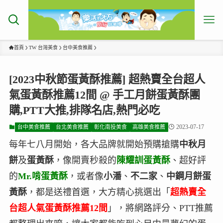
首頁
TW 台灣美食
台中美食推薦
[2023中秋節蛋黃酥推薦] 超熱賣全台超人
氣蛋黃酥推薦12間 @ 手工月餅蛋黃酥團
購,PTT大推,排隊名店,熱門必吃
2023-07-17
台中美食推薦
台北美食推薦
彰化南投美食
高雄美食推薦
每年七八月開始，各大品牌就開始預購搶購
中秋月
餅
及
蛋黃酥
，像開賣秒殺的
陳耀訓蛋黃酥
、超好評
的
Mr.啃蛋黃酥
，或者像
小潘
、
不二家
、
中鋼月餅蛋
黃酥
，都是送禮首選，大方精心挑選出「
超熱賣全
台超人氣蛋黃酥推薦12間
」，將網路評分、PTT推薦