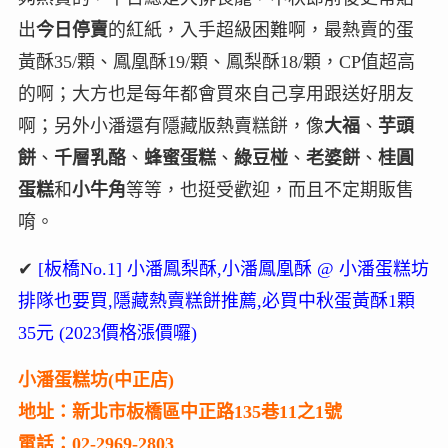
出
今日停賣
的紅紙，入手超級困難啊，最熱賣的蛋
黃酥35/顆、鳳凰酥19/顆、鳳梨酥18/顆，CP值超高
的啊；大方也是每年都會買來自己享用跟送好朋友
啊；另外小潘還有隱藏版熱賣糕餅，像
大福
、
芋頭
餅
、
千層乳酪
、
蜂蜜蛋糕
、
綠豆椪
、
老婆餅
、
桂圓
蛋糕
和
小牛角
等等，也挺受歡迎，而且不定期販售
唷。
✔
[板橋No.1] 小潘鳳梨酥,小潘鳳凰酥 @ 小潘蛋糕坊
排隊也要買,隱藏熱賣糕餅推薦,必買中秋蛋黃酥1顆
35元 (2023價格漲價囉)
小潘蛋糕坊(中正店)
地址：新北市板橋區中正路135巷11之1號
電話：02-2969-2803