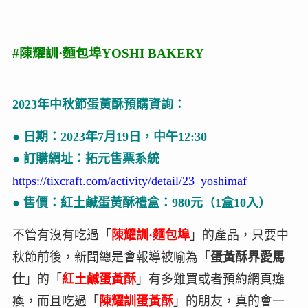
#陳耀訓·麵包埠YOSHI BAKERY
2023年中秋節蛋黃酥預購資詢：
● 日期：2023年7月19日，中午12:30
● 訂購網址：拓元售票系統
https://tixcraft.com/activity/detail/23_yoshimaf
● 售價：紅土鹹蛋黃酥禮盒：980元（1盒10入）
不管有沒有吃過「
陳耀訓·麵包埠
」的產品，只要中
秋節前後，新聞總是會報導被喻為「
蛋黃酥界愛馬
仕
」的「
紅土鹹蛋黃酥
」有多難買或者預約網頁癱
瘓，而且吃過「
陳耀訓蛋黃酥
」的朋友，真的會一