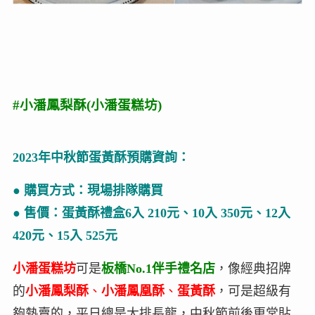
#小潘鳳梨酥(小潘蛋糕坊)
2023年中秋節蛋黃酥預購資詢：
● 購買方式：現場排隊購買
● 售價：蛋黃酥禮盒6入 210元、10入 350元、12入
420元、15入 525元
小潘蛋糕坊
可是
板橋No.1伴手禮名店
，像經典招牌
的
小潘鳳梨酥
、
小潘鳳凰酥
、
蛋黃酥
，可是超級有
夠熱賣的，平日總是大排長龍，中秋節前後更常貼