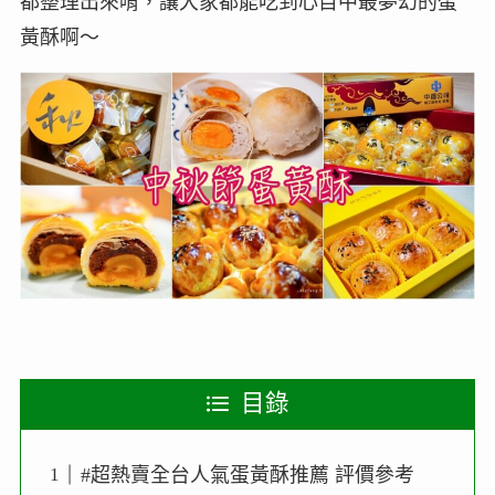
都整理出來唷，讓大家都能吃到心目中最夢幻的蛋
黃酥啊～
目錄
#超熱賣全台人氣蛋黃酥推薦 評價參考