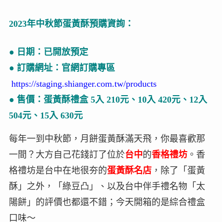
2023年中秋節蛋黃酥預購資詢：
● 日期：已開放預定
● 訂購網址：官網訂購專區
https://staging.shianger.com.tw/products
● 售價：蛋黃酥禮盒 5入 210元、10入 420元、12入
504元、15入 630元
每年一到中秋節，月餅蛋黃酥滿天飛，你最喜歡那
一間？大方自己花錢訂了位於
台中
的
香格禮坊
。香
格禮坊是台中在地很夯的
蛋黃酥名店
，除了「蛋黃
酥」之外，「綠豆凸」、以及台中伴手禮名物「太
陽餅」的評價也都還不錯；今天開箱的是綜合禮盒
口味～