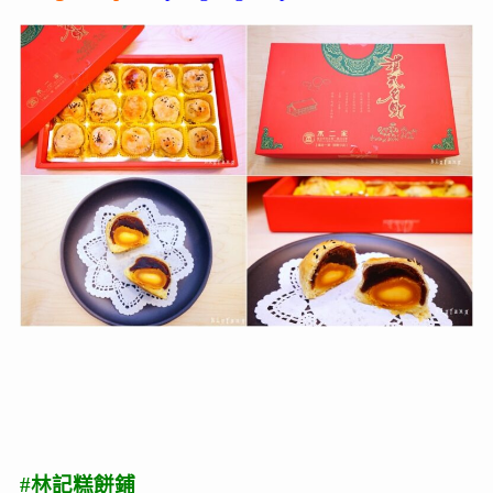
#林記糕餅鋪