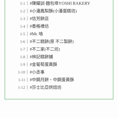
#陳耀訓·麵包埠YOSHI BAKERY
#小潘鳳梨酥(小潘蛋糕坊)
#信芳餅店
#香格禮坊
#Mr. 啃
#不二糕餅(原 不二製餅)
#不二家(不二坊)
#林記糕餅鋪
#金葡萄蛋黃酥
#小丞事
#中鋼月餅、中鋼蛋黃酥
#莎士比亞烘焙坊