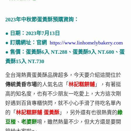
2023年中秋節蛋黃酥預購資詢：
● 日期：2023年7月13日
● 訂購網址：官網
https://www.linhomelybakery.com
● 售價：蛋黃酥6入 NT.288、蛋黃酥9入 NT.600、蛋
黃酥15入 NT.730
全台灣熱賣蛋黃酥品牌超多，今天要介紹這間位於
傳統黃昏市場
的人氣名店「
林記糕餅舖
」，有著挺
高的知名度，也有不少朋友一吃愛上，大方這次剛
好遇到百貨專櫃快閃，就不小心手滑了待吃名單內
的「
林記糕餅舖
蛋黃酥
」，另外還有也很熱賣的
綠
豆椪
、
老婆餅
唷，雖然熱量不少，但大方還是要開