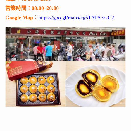
營業時間：08:00~20:00
Google Map：
https://goo.gl/maps/cg6TATA3rxC2