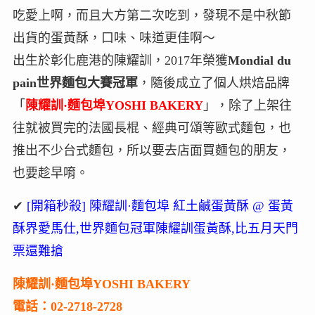
吃愛上啊，而且大方第二次吃到，發現不是中秋節
出貨的蛋黃酥，口味、味道更佳啊～
出生於彰化鹿港的陳耀訓，2017年榮獲
Mondial du
pain世界麵包大賽冠軍
，隨後成立了個人烘焙品牌
「
陳耀訓·麵包埠YOSHI BAKERY
」，除了上架往
往就被買完的法國長棍、經典可頌等歐式麵包，也
推出不少台式麵包，所以要去店面買麵包的朋友，
也要趁早唷。
✔
[開箱秒殺] 陳耀訓·麵包埠 紅土鹹蛋黃酥 @ 蛋黃
酥界愛馬仕,世界麵包冠軍陳耀訓蛋黃酥,比五月天門
票還難搶
陳耀訓·麵包埠YOSHI BAKERY
電話：02-2718-2728