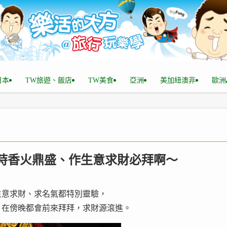
n日本
TW旅遊、飯店
TW美食
亞洲
美加紐澳非
歐洲
24小時香火鼎盛、作生意求財必拜啊～
生意求財、求名氣都特別靈驗，
，在傍晚都會前來拜拜，求財源滾進。