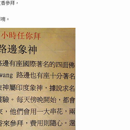
支香參拜，
拜唷。