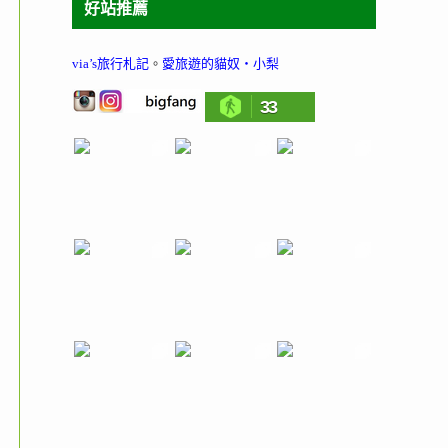
好站推薦
via’s旅行札記
。
愛旅遊的貓奴‧小梨
33