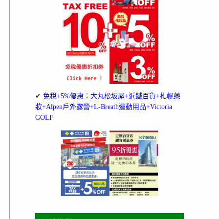
✔
免稅+5%優惠：大丸松坂屋+近鐵百貨+札幌藥
妝+Alpen戶外露營+L-Breath運動用品+Victoria
GOLF