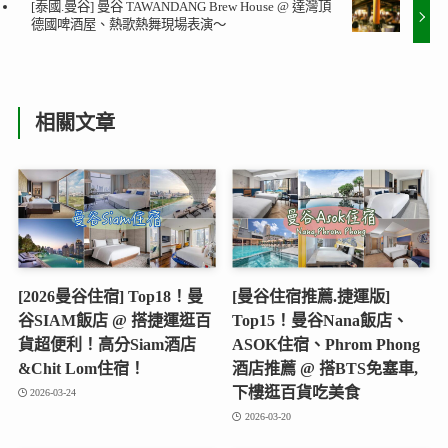
[泰國.曼谷] 曼谷 TAWANDANG Brew House @ 達灣頂
德國啤酒屋、熱歌熱舞現場表演～
相關文章
[2026曼谷住宿] Top18！曼
[曼谷住宿推薦.捷運版]
谷SIAM飯店 @ 搭捷運逛百
Top15！曼谷Nana飯店、
貨超便利！高分Siam酒店
ASOK住宿、Phrom Phong
&Chit Lom住宿！
酒店推薦 @ 搭BTS免塞車,
下樓逛百貨吃美食
2026-03-24
2026-03-20