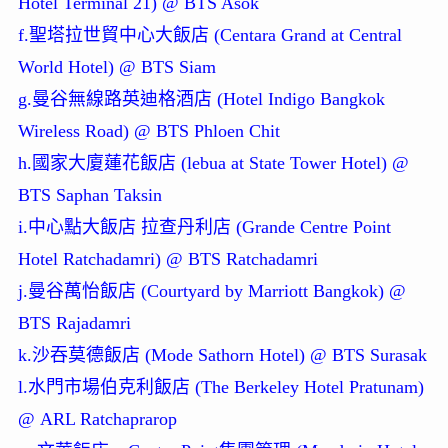
Hotel Terminal 21) @ BTS Asok
f.聖塔拉世貿中心大飯店 (Centara Grand at Central
World Hotel) @ BTS Siam
g.曼谷無線路英迪格酒店 (Hotel Indigo Bangkok
Wireless Road) @ BTS Phloen Chit
h.國家大廈蓮花飯店 (lebua at State Tower Hotel) @
BTS Saphan Taksin
i.中心點大飯店 拉查丹利店 (Grande Centre Point
Hotel Ratchadamri) @ BTS Ratchadamri
j.曼谷萬怡飯店 (Courtyard by Marriott Bangkok) @
BTS Rajadamri
k.沙吞莫德飯店 (Mode Sathorn Hotel) @ BTS Surasak
l.水門市場伯克利飯店 (The Berkeley Hotel Pratunam)
@ ARL Ratchaprarop