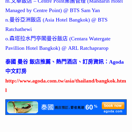
m.文華飯店 – Centre Point集團管理 (Mandarin Hotel
Managed by Centre Point) @ BTS Sam Yan
n.曼谷亞洲飯店 (Asia Hotel Bangkok) @ BTS
Ratchathewi
o.森塔拉水門亭閣曼谷飯店 (Centara Watergate
Pavillion Hotel Bangkok) @ ARL Ratchaprarop
泰國 曼谷 飯店推薦、熱門酒店、訂房資訊：Agoda
中文訂房
http://www.agoda.com.tw/asia/thailand/bangkok.htm
l