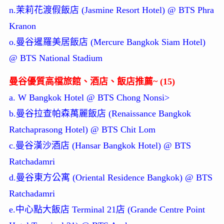
n.茉莉花渡假飯店 (Jasmine Resort Hotel) @ BTS Phra
Kranon
o.曼谷暹羅美居飯店 (Mercure Bangkok Siam Hotel)
@ BTS National Stadium
曼谷優質高檔旅館、酒店、飯店推薦~ (15)
a. W Bangkok Hotel @ BTS Chong Nonsi>
b.曼谷拉查帕森萬麗飯店 (Renaissance Bangkok
Ratchaprasong Hotel) @ BTS Chit Lom
c.曼谷漢沙酒店 (Hansar Bangkok Hotel) @ BTS
Ratchadamri
d.曼谷東方公寓 (Oriental Residence Bangkok) @ BTS
Ratchadamri
e.中心點大飯店 Terminal 21店 (Grande Centre Point