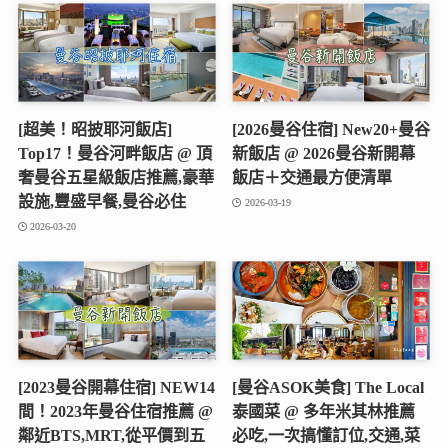
[超美！昭披耶河飯店]
[2026曼谷住宿] New20+曼谷
Top17！曼谷河畔飯店 @ 頂
新飯店 @ 2026曼谷新開幕
奢曼谷五星級飯店推薦,豪華
飯店＋交通最方便清單
設施,豐盛早餐,曼谷必住
2026-03-19
2026-03-20
[2023曼谷開幕住宿] NEW14
[曼谷ASOK美食] The Local
間！2023年曼谷住宿推薦 @
泰國菜 @ 多年米其林推薦
鄰近BTS,MRT,從平價到五
必吃,一次搞懂訂位,交通,菜