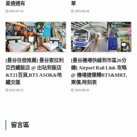
星通通有
單
2025-07-14
2025-06-28
[曼谷住宿推薦] 曼谷索拉利
[曼谷機場快線到市區26分
亞西鐵飯店 @ 出站到飯店
鐘] Airport Rail Link 攻略
&T21百貨,BTS ASOK&地
@ 機場捷運轉BTS&MRT,
鐵交匯
票價,時刻表
2025-06-15
2025-06-03
留言區