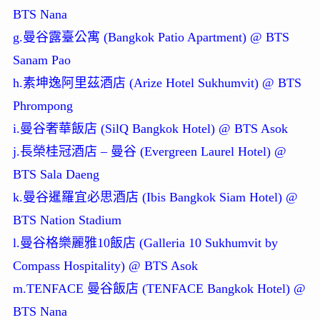
BTS Nana
g.曼谷露臺公寓 (Bangkok Patio Apartment) @ BTS
Sanam Pao
h.素坤逸阿里茲酒店 (Arize Hotel Sukhumvit) @ BTS
Phrompong
i.曼谷奢華飯店 (SilQ Bangkok Hotel) @ BTS Asok
j.長榮桂冠酒店 – 曼谷 (Evergreen Laurel Hotel) @
BTS Sala Daeng
k.曼谷暹羅宜必思酒店 (Ibis Bangkok Siam Hotel) @
BTS Nation Stadium
l.曼谷格樂麗雅10飯店 (Galleria 10 Sukhumvit by
Compass Hospitality) @ BTS Asok
m.TENFACE 曼谷飯店 (TENFACE Bangkok Hotel) @
BTS Nana