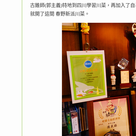
古錐師(郭主義)特地到四川學習川菜，再加入了
就開了這間 春野新派川菜。