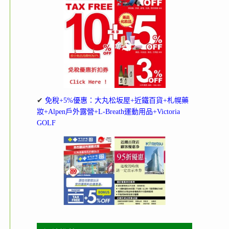
✔
免稅+5%優惠：大丸松坂屋+近鐵百貨+札幌藥
妝+Alpen戶外露營+L-Breath運動用品+Victoria
GOLF