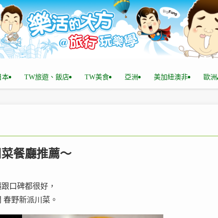
n日本
TW旅遊、飯店
TW美食
亞洲
美加紐澳非
歐洲
吃川菜餐廳推薦～
價跟口碑都很好，
 春野新派川菜。