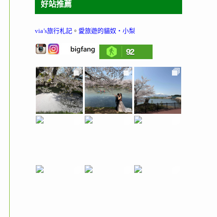
好站推薦
via’s旅行札記
。
愛旅遊的貓奴‧小梨
92