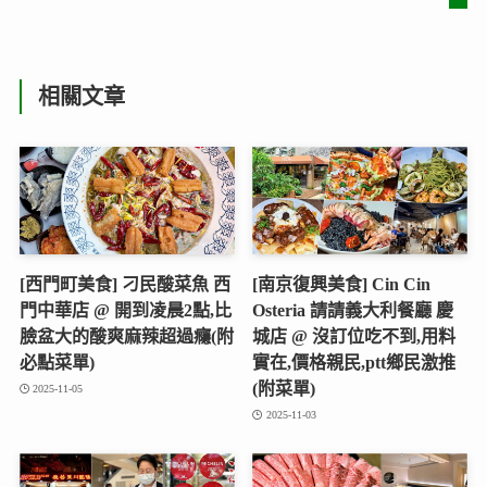
相關文章
[西門町美食] 刁民酸菜魚 西
[南京復興美食] Cin Cin
門中華店 @ 開到凌晨2點,比
Osteria 請請義大利餐廳 慶
臉盆大的酸爽麻辣超過癮(附
城店 @ 沒訂位吃不到,用料
必點菜單)
實在,價格親民,ptt鄉民激推
(附菜單)
2025-11-05
2025-11-03