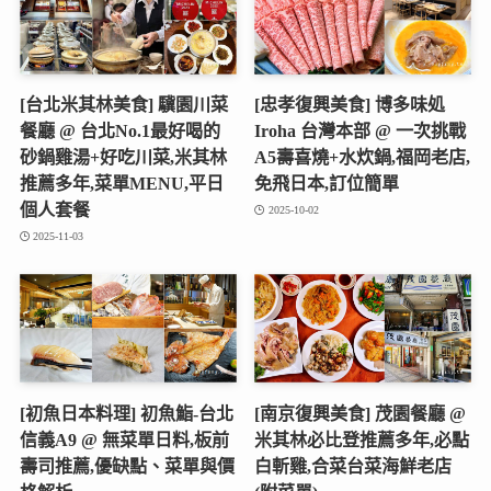
[台北米其林美食] 驥園川菜
[忠孝復興美食] 博多味処
餐廳 @ 台北No.1最好喝的
Iroha 台灣本部 @ 一次挑戰
砂鍋雞湯+好吃川菜,米其林
A5壽喜燒+水炊鍋,福岡老店,
推薦多年,菜單MENU,平日
免飛日本,訂位簡單
個人套餐
2025-10-02
2025-11-03
[初魚日本料理] 初魚鮨-台北
[南京復興美食] 茂園餐廳 @
信義A9 @ 無菜單日料,板前
米其林必比登推薦多年,必點
壽司推薦,優缺點、菜單與價
白斬雞,合菜台菜海鮮老店