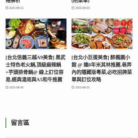
格解析
(附菜單)
2025-09-15
2025-09-03
[台北信義三越A9美食] 黑武
[台北小巨蛋美食] 醉楓園小
士特色老火鍋,頂級麻辣鍋
館 @ 連8年米其林推薦,巷弄
+芋頭排骨鍋@ 線上訂位容
內的隱藏版粵菜,必吃招牌菜
易,經典湯底與A5和牛推薦
單與訂位攻略
2025-08-30
2025-08-25
留言區