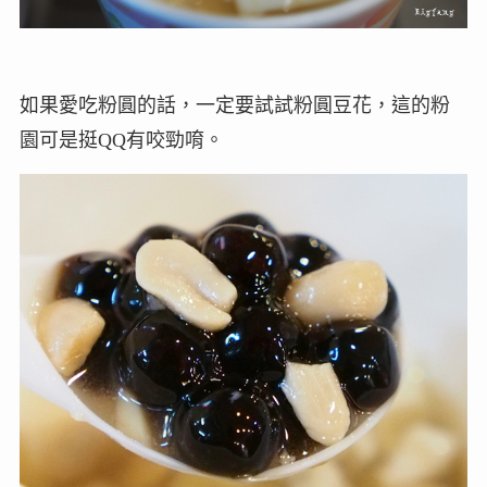
如果愛吃粉圓的話，一定要試試粉圓豆花，這的粉
園可是挺QQ有咬勁唷。