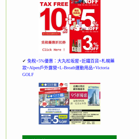
✔
免稅+5%優惠：大丸松坂屋+近鐵百貨+札幌藥
妝+Alpen戶外露營+L-Breath運動用品+Victoria
GOLF