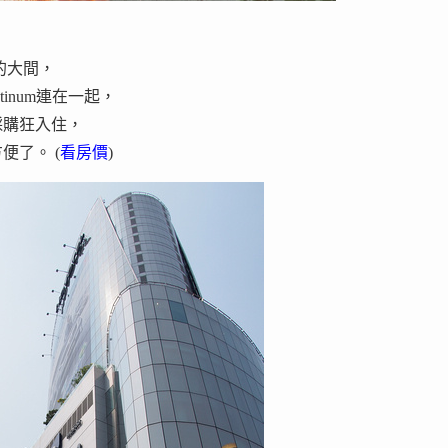
相當的大間，
atinum連在一起，
採購狂入住，
了。 (
看房價
)