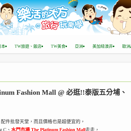
n日本
TW旅遊、飯店
TW美食
亞洲
美加紐澳非
歐洲
num Fashion Mall @ 必逛!!泰版五分埔、
、配件批發天堂，而且價格也是超便宜的，
g C、
水門市場 The Platinum Fashion Mall
走走，