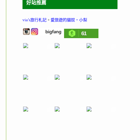
好站推薦
via’s旅行札記
。
愛旅遊的貓奴‧小梨
61