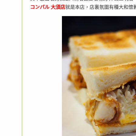
コンパル 大須店
就是本店，店裏氛圍有種大和懷