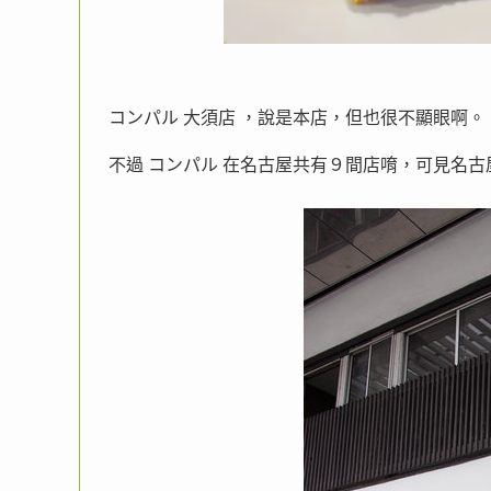
コンパル 大須店 ，說是本店，但也很不顯眼啊。
不過 コンパル 在名古屋共有９間店唷，可見名