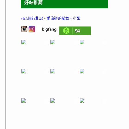
好站推薦
via’s旅行札記
。
愛旅遊的貓奴‧小梨
94