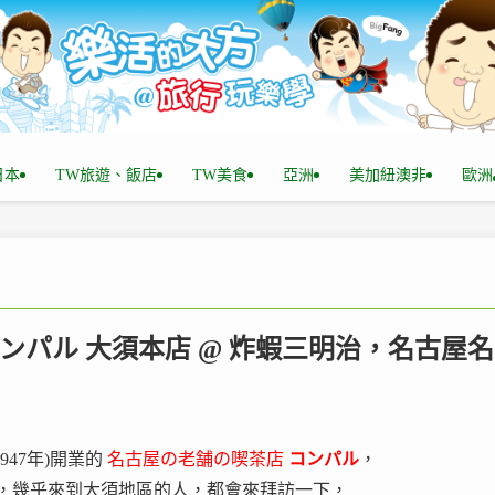
n日本
TW旅遊、飯店
TW美食
亞洲
美加紐澳非
歐洲
コンパル 大須本店 @ 炸蝦三明治，名古屋名
47年)開業的
名古屋の老舗の喫茶店
コンパル
，
 ，幾乎來到大須地區的人，都會來拜訪一下，