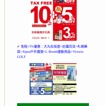
✔
免稅+5%優惠：大丸松坂屋+近鐵百貨+札幌藥
妝+Alpen戶外露營+L-Breath運動用品+Victoria
GOLF