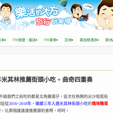
n日本
TW旅遊、飯店
TW美食
亞洲
美加紐澳非
歐洲
三年米其林推薦街頭小吃 + 曲奇四重奏
，只不過我們之前吃的都是北角雞蛋仔，這次在熱鬧的尖沙咀逛街
到這從
2016~2018年，連續三年入選米其林街頭小吃
的
媽咪雞蛋
證，比那個誰誰誰推薦還利害啊，呵呵。