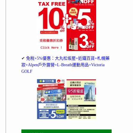
✔
免稅+5%優惠：大丸松坂屋+近鐵百貨+札幌藥
妝+Alpen戶外露營+L-Breath運動用品+Victoria
GOLF