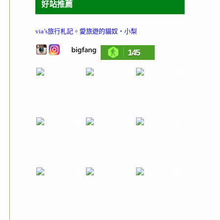
好站推薦
via’s旅行札記
。
愛旅遊的貓奴‧小梨
145