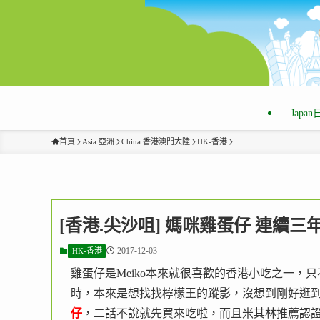
Japa
首頁
Asia 亞洲
China 香港澳門大陸
HK-香港
[香港.尖沙咀] 媽咪雞蛋仔 連續
2017-12-03
HK-香港
雞蛋仔是Meiko本來就很喜歡的香港小吃之一
時，本來是想找找檸檬王的蹤影，沒想到剛好逛
仔
，二話不說就先買來吃啦，而且米其林推薦認