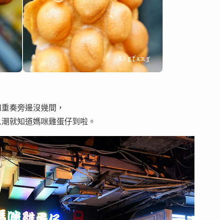
四重奏旁邊沒幾間，
人潮就知道媽咪雞蛋仔到啦。