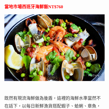
當地市場西班牙海鮮飯NT$760
既然有現流海鮮做為後盾，這裡的海鮮水準當然不
在話下，以每日新鮮漁貨搭配蝦子、蛤蜊、章魚，