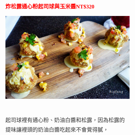
炸松露通心粉起司球與玉米醬NT$320
起司球裡有通心粉、奶油白醬和松露，因為松露的
提味讓裡頭的奶油白醬吃起來不會覺得膩，