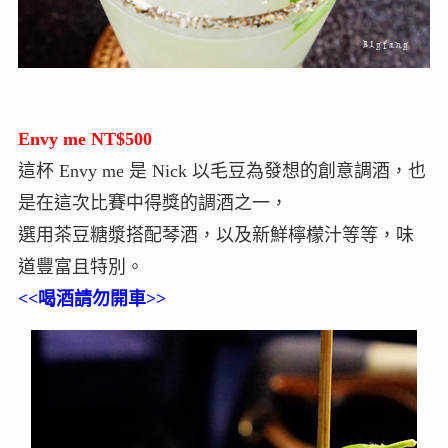
Envy me NT$500
這杯 Envy me 是 Nick 以毛豆為發想的創意調酒，也
是在這次比賽中得獎的調酒之一，
選用茶豆糖漿搭配琴酒，以及新鮮檸檬汁等等，味
道豐富且特別。
<<喝酒請勿開車>>