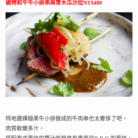
碳烤和牛牛小排串與青木瓜沙拉NT$480
特地選擇極黑牛小排做成的牛肉串也太奢侈了吧，
肉質軟嫩多汁，