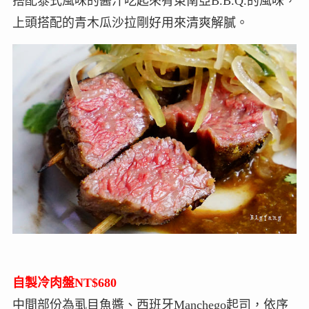
搭配泰式風味的醬汁吃起來有東南亞B.B.Q.的風味，
上頭搭配的青木瓜沙拉剛好用來清爽解膩。
自製冷肉盤NT$680
中間部份為虱目魚醬、西班牙Manchego起司，依序