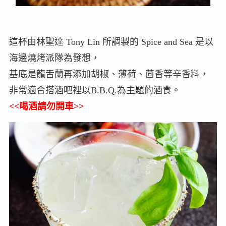
這杯由林聖達 Tony Lin 所調製的 Spice and Sea 是以
海邊燒烤派隊為發想，
基底是龍舌蘭再添加胡椒、薄荷、茴香等辛香料，
非常適合搭酒吧裡以B.B.Q.為主題的酒食。
<<喝酒請勿開車>>