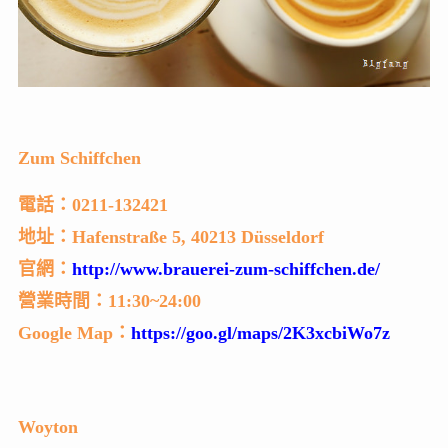
Zum Schiffchen
電話：0211-132421
地址：Hafenstraße 5, 40213 Düsseldorf
官網：
http://www.brauerei-zum-schiffchen.de/
營業時間：11:30~24:00
Google Map：
https://goo.gl/maps/2K3xcbiWo7z
Woyton