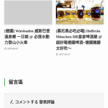
[德國] Wiesbaden 威斯巴登
[慕尼黑必吃必喝] Hofbräu
溫泉鄉 一日遊 @ 必搭水動
München HB皇家啤酒屋 @
力登山小火車
超好喝德國啤酒+德國豬腳
太好吃～
2018-06-07
2017-05-27
留言區
コメントする
發表評論