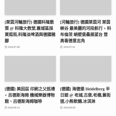
[萊茵河輪旅行] 德國科隆散
[河輪旅行] 德國萊茵河 萊茵
策 @ 科隆大教堂,舊城區採
峽谷 最美麗的河段航行 + 科
買逛街,科隆淡啤酒與德國豬
布倫茨 峭壁堡壘展望台 登
腳
高看德意志角
2018-07-08
2018-07-01
[德國] 美因茲 印刷之父巡禮
[德國] 海德堡 Heidelberg 半
+ 呂德斯海姆 機械樂器博物
日遊 @ 老城,古堡,老橋,舊街
館、吕德斯海姆咖啡
道,小熊軟糖,冰淇淋
2018-06-14
2018-06-09