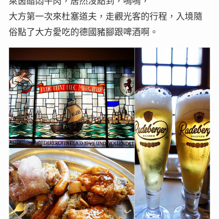
萊茵醋悶牛肉，居然沒點到，嗚嗚，
大方第一次來杜塞道夫，走觀光客的行程，入境隨
俗點了大方愛吃的德國豬腳跟啤酒啊。