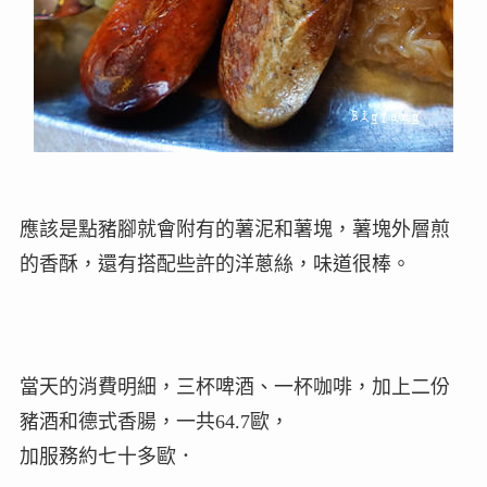
應該是點豬腳就會附有的薯泥和薯塊，薯塊外層煎
的香酥，還有搭配些許的洋蔥絲，味道很棒。
當天的消費明細，三杯啤酒、一杯咖啡，加上二份
豬酒和德式香腸，一共64.7歐，
加服務約七十多歐．