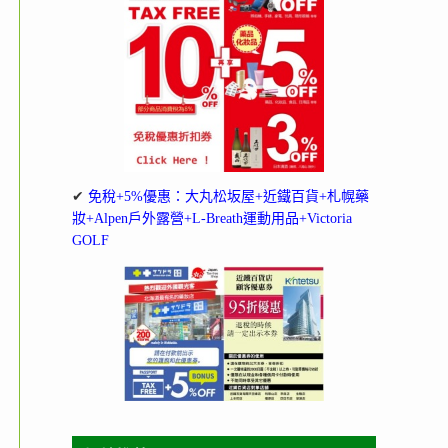
✔
免稅+5%優惠：大丸松坂屋+近鐵百貨+札幌藥
妝+Alpen戶外露營+L-Breath運動用品+Victoria
GOLF