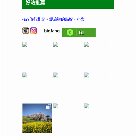
好站推薦
via’s旅行札記
。
愛旅遊的貓奴‧小梨
61