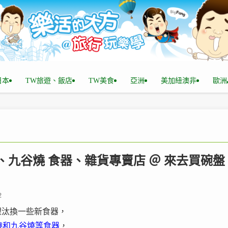
n日本
TW旅遊、飯店
TW美食
亞洲
美加紐澳非
歐洲
 瀨戶燒、九谷燒 食器、雜貨專賣店 ＠ 來去買碗盤
2
裡汰換一些新食器，
燒和九谷燒等食器
，