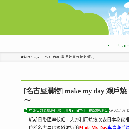
Japa
首頁
Japan 日本
中部(山梨.長野.靜岡.岐阜.愛知)
[名古屋購物] make my day
～
2017-03-1
中部(山梨.長野.靜岡.岐阜.愛知)
日本伴手禮藥妝戰利品
近期日幣匯率較低，大方利用這幾次去日本為家
位於名古屋電視塔附近的
Made My Day
專賣瀨戶