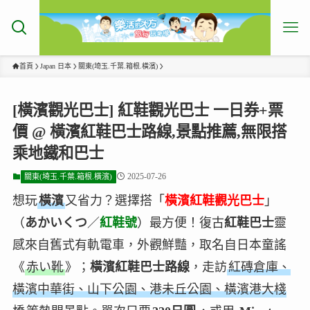
首頁
Japan 日本
關東(埼玉.千葉.箱根.橫濱)
[橫濱觀光巴士] 紅鞋觀光巴士 一日券+票
價 @ 橫濱紅鞋巴士路線,景點推薦,無限搭
乘地鐵和巴士
2025-07-26
關東(埼玉.千葉.箱根.橫濱)
想玩
橫濱
又省力？選擇搭「
橫濱紅鞋觀光巴士
」
（
あかいくつ
／
紅鞋號
）最方便！復古
紅鞋巴士
靈
感來自舊式有軌電車，外觀鮮豔，取名自日本童謠
《
赤い靴
》；
橫濱紅鞋巴士路線
，走訪
紅磚倉庫、
橫濱中華街、山下公園、港未丘公園、橫濱港大棧