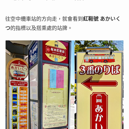
往空中纜車站的方向走，就會看到
紅鞋號 あかいく
つ
的指標以及搭乘處的站牌。