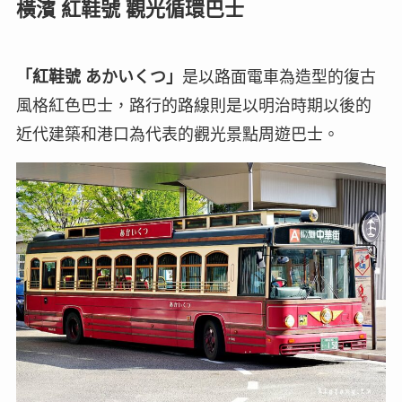
橫濱 紅鞋號 觀光循環巴士
「紅鞋號 あかいくつ」
是以路面電車為造型的復古
風格紅色巴士，路行的路線則是以明治時期以後的
近代建築和港口為代表的觀光景點周遊巴士。