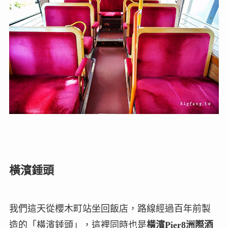
橫濱錘頭
我們這天從櫻木町站坐回飯店，路線經過百年前製
造的「橫濱錘頭」，這裡同時也是
橫濱Pier8洲際酒