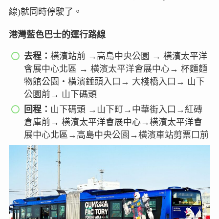
線)就同時停駛了。
港灣藍色巴士的運行路線
去程：
横濱站前 →高島中央公園 → 横濱太平洋
會展中心北區 → 横濱太平洋會展中心→ 杯麵麵
物館公園・橫濱錘頭入口→ 大棧橋入口→ 山下
公園前→ 山下碼頭
回程：
山下碼頭 →山下町→中華街入口→紅磚
倉庫前→ 横濱太平洋會展中心→横濱太平洋會
展中心北區→高島中央公園→横濱車站剪票口前