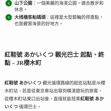
山下公園
：一個美麗的海濱公園，適合散步和
休息。
大桟橋客船碼頭
：這裡是大型郵輪的停靠點，
也是觀賞海景的好地方。
紅鞋號 あかいくつ
觀光巴士 起點、終
點 – JR櫻木町
紅鞋號 あかいくつ
觀光循環路線的起迄站點是JR櫻
木町站，若是從東京車站出發到橫濱遊玩的旅客，
從櫻木町站東口出站後，直接就能搭乘
紅鞋號 あか
いくつ
循環巴士。