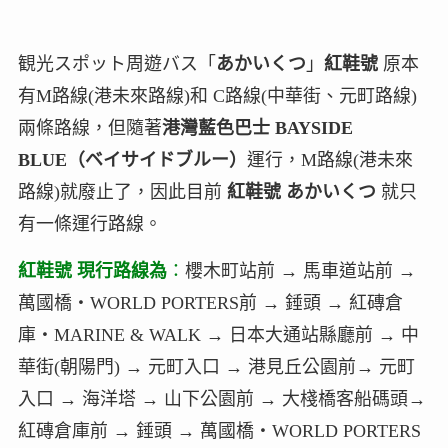
観光スポット周遊バス「
あかいくつ
」
紅鞋號
原本
有M路線(港未來路線)和 C路線(中華街、元町路線)
兩條路線，但隨著
港灣藍色巴士 BAYSIDE
BLUE（ベイサイドブルー）
運行，M路線(港未來
路線)就廢止了，因此目前
紅鞋號 あかいくつ
就只
有一條運行路線。
紅鞋號 現行路線為
：
櫻木町站前 → 馬車道站前 →
萬國橋・WORLD PORTERS前 → 錘頭 → 紅磚倉
庫・MARINE & WALK → 日本大通站縣廳前 → 中
華街(朝陽門) → 元町入口 → 港見丘公園前→ 元町
入口 → 海洋塔 → 山下公園前 → 大棧橋客船碼頭→
紅磚倉庫前 → 錘頭 → 萬國橋・WORLD PORTERS