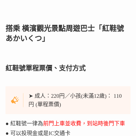
搭乘 橫濱觀光景點周遊巴士「紅鞋號
あかいくつ」
紅鞋號單程票價、支付方式
➤ 成人：220円／小孩(未滿12歲)： 110
円 (單程票價)
● 紅鞋號一律為
前門上車並收費，到站時後門下車
● 可以投現金或是IC交通卡