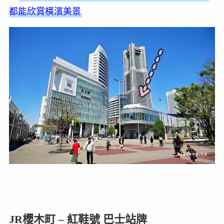
都能欣賞橫濱美景
JR櫻木町 – 紅鞋號 巴士站牌