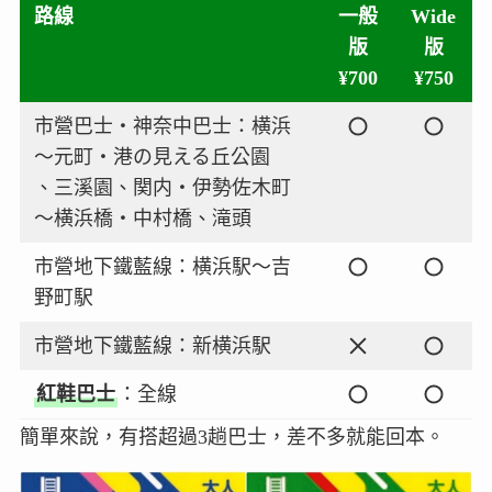
路線
一般
Wide
版
版
¥700
¥750
市營巴士・神奈中巴士：横浜
～元町・港の見える丘公園
、三溪園、関内・伊勢佐木町
～横浜橋・中村橋、滝頭
市營地下鐵藍線：横浜駅～吉
野町駅
市營地下鐵藍線：新横浜駅
紅鞋巴士
：全線
簡單來說，有搭超過3趟巴士，差不多就能回本。