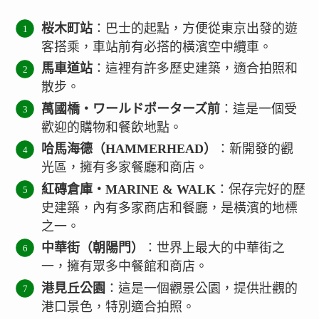
桜木町站
：巴士的起點，方便從東京出發的遊
客搭乘，車站前有必搭的橫濱空中纜車。
馬車道站
：這裡有許多歷史建築，適合拍照和
散步。
萬國橋・ワールドポーターズ前
：這是一個受
歡迎的購物和餐飲地點。
哈馬海德（HAMMERHEAD）
：新開發的觀
光區，擁有多家餐廳和商店。
紅磚倉庫・MARINE & WALK
：保存完好的歷
史建築，內有多家商店和餐廳，是橫濱的地標
之一。
中華街（朝陽門）
：世界上最大的中華街之
一，擁有眾多中餐館和商店。
港見丘公園
：這是一個觀景公園，提供壯觀的
港口景色，特別適合拍照。