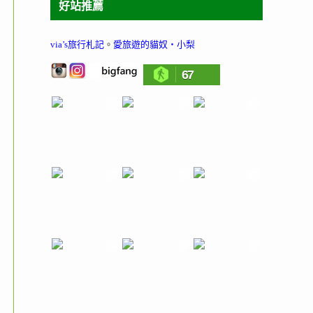
好站推薦
via’s旅行札記
。
愛旅遊的貓奴‧小梨
67