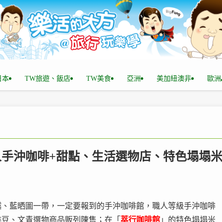
n日本
TW旅遊、飯店
TW美食
亞洲
美加紐澳非
歐洲
職人手沖咖啡+甜點、生活選物店、特色塌塌
越、藍晒圖一帶，一定要報到的手沖咖啡館，職人等級手沖咖啡
啡豆、文青選物商品販列陳售；在「
萃行咖啡館
」的特色塌塌米