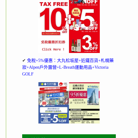
✔
免稅+5%優惠：大丸松坂屋+近鐵百貨+札幌藥
妝+Alpen戶外露營+L-Breath運動用品+Victoria
GOLF