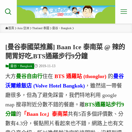
首頁
Asia 亞洲
Thailand 泰國
曼谷、Bangkok
[曼谷泰國菜推薦] Baan Ice 泰南菜 @ 辣的
開胃好吃,BTS通羅步行9分鐘
2019-11-13
曼谷、Bangkok
大方
曼谷自由行
住在
BTS 通羅站 (thonglor)
的
曼谷
沃爾維飯店 (Volve Hotel Bangkok)
，雖然這一帶餐
廳很多，但為了避免踩雷，我們特地利用 google
map 搜尋附近分數不錯的餐廳。離
BTS通羅站步行9
分鐘
的
「Baan Ice」泰南菜
共有5百多個評價數、分
數有4.3分，餐點照片看起來也不錯，網路上也有文