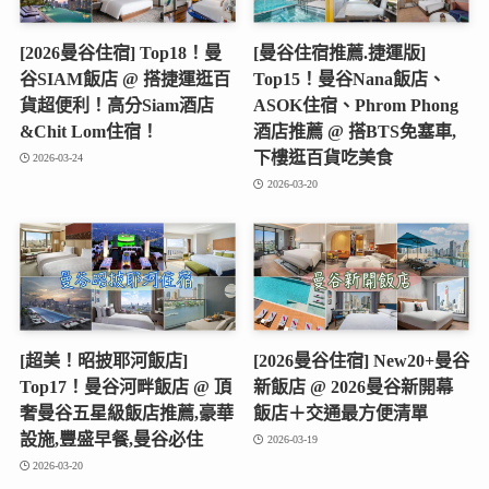
[2026曼谷住宿] Top18！曼
[曼谷住宿推薦.捷運版]
谷SIAM飯店 @ 搭捷運逛百
Top15！曼谷Nana飯店、
貨超便利！高分Siam酒店
ASOK住宿、Phrom Phong
&Chit Lom住宿！
酒店推薦 @ 搭BTS免塞車,
下樓逛百貨吃美食
2026-03-24
2026-03-20
[超美！昭披耶河飯店]
[2026曼谷住宿] New20+曼谷
Top17！曼谷河畔飯店 @ 頂
新飯店 @ 2026曼谷新開幕
奢曼谷五星級飯店推薦,豪華
飯店＋交通最方便清單
設施,豐盛早餐,曼谷必住
2026-03-19
2026-03-20