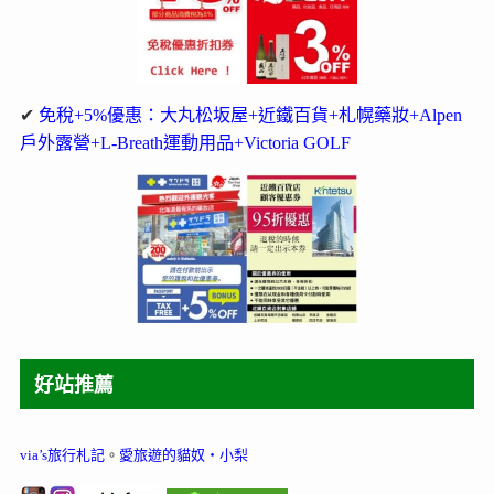
✔
免稅+5%優惠：大丸松坂屋+近鐵百貨+札幌藥妝+Alpen
戶外露營+L-Breath運動用品+Victoria GOLF
好站推薦
via’s旅行札記
。
愛旅遊的貓奴‧小梨