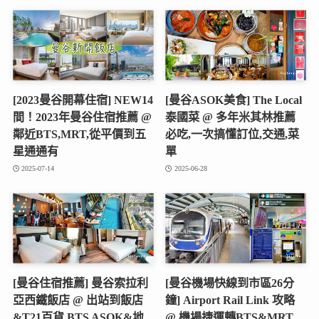
[2023曼谷開幕住宿] NEW14
[曼谷ASOK美食] The Local
間！2023年曼谷住宿推薦 @
泰國菜 @ 多年米其林推薦
鄰近BTS,MRT,從平價到五
必吃,一次搞懂訂位,交通,菜
星通通有
單
2025-07-14
2025-06-28
[曼谷住宿推薦] 曼谷索拉利
[曼谷機場快線到市區26分
亞西鐵飯店 @ 出站到飯店
鐘] Airport Rail Link 攻略
&T21百貨,BTS ASOK&地
@ 機場捷運轉BTS&MRT,