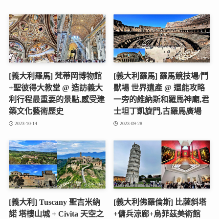
[義大利羅馬] 梵蒂岡博物館
[義大利羅馬] 羅馬競技場/鬥
+聖彼得大教堂 @ 造訪義大
獸場 世界遺產 @ 還能攻略
利行程最重要的景點,感受建
一旁的維納斯和羅馬神廟,君
築文化藝術歷史
士坦丁凱旋門,古羅馬廣場
2023-10-14
2023-09-28
[義大利] Tuscany 聖吉米納
[義大利佛羅倫斯] 比薩斜塔
諾 塔樓山城 + Civita 天空之
+傭兵涼廊+烏菲茲美術館