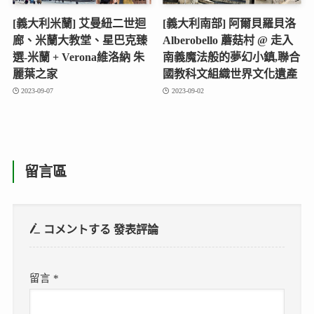
[義大利米蘭] 艾曼紐二世迴
[義大利南部] 阿爾貝羅貝洛
廊、米蘭大教堂、星巴克臻
Alberobello 蘑菇村 @ 走入
選-米蘭 + Verona維洛納 朱
南義魔法般的夢幻小鎮,聯合
麗葉之家
國教科文組織世界文化遺產
2023-09-07
2023-09-02
留言區
コメントする
發表評論
留言
*