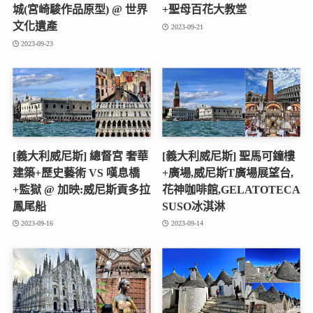
城(宮崎駿作品原型) @ 世界
+聖母百花大教堂
文化遺產
2023-09-21
2023-09-23
[義大利威尼斯] 總督宮 奢華
[義大利威尼斯] 聖馬可鐘樓
建築+歷史藝術 VS 嘆息橋
+廣場,威尼斯T廣場展望台,
+監獄 @ 加映:威尼斯貢多拉
花神咖啡館,GELATOTECA
鳳尾船
SUSO冰淇淋
2023-09-16
2023-09-14