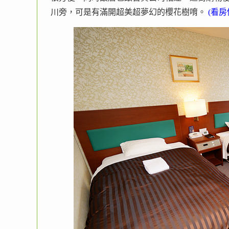
川旁，可是有滿開超美超夢幻的櫻花樹唷。
(看房