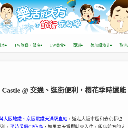
n日本
TW旅遊、飯店
TW美食
亞洲
美加紐澳非
歐洲
ka Castle @ 交通、逛街便利，櫻花季時還能
與大阪地鐵、京阪電鐵天滿駅直結
，遊走大阪市區和去京都也
便利，
平時房價CP值高
，如果春天賞櫻時來入住，飯店前方的大