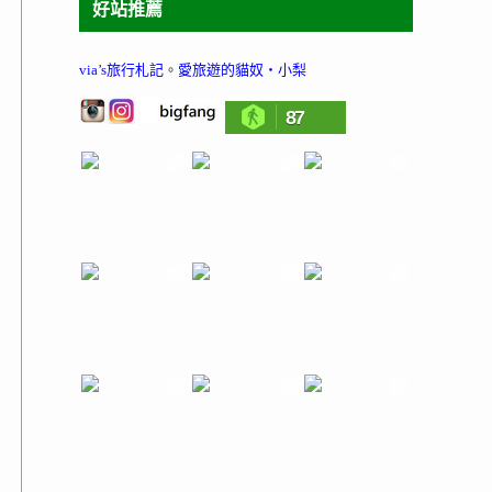
好站推薦
via’s旅行札記
。
愛旅遊的貓奴‧小梨
87