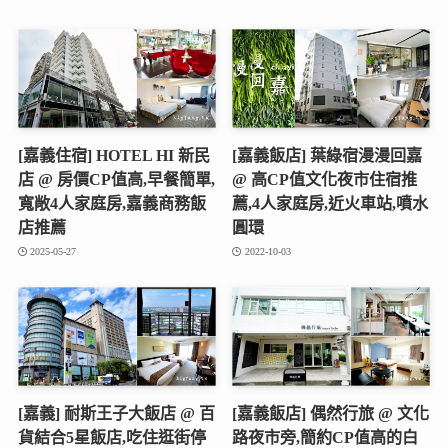
[嘉義住宿] HOTEL HI 新民
[嘉義飯店] 葉綠宿漫漫回嘉
店 @ 房價CP值高,早餐簡單,
@ 高CP值文化夜市住宿推
寬敞4人家庭房,嘉義商務飯
薦,4人家庭房,近火車站,噴水
店推薦
圓環
2025-05-27
2022-10-03
[嘉義] 耐斯王子大飯店 @ 百
[嘉義飯店] 偶然行旅 @ 文化
貨結合5星飯店,吃住逛街停
路夜市旁,簡約CP值高的白