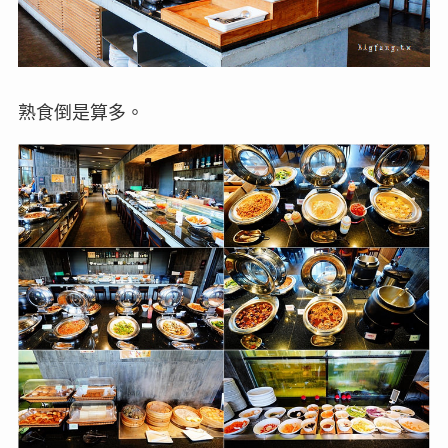
熟食倒是算多。