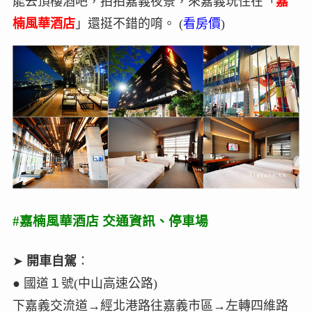
能去頂樓酒吧，拍拍嘉義夜景，來嘉義玩住在「
嘉
楠風華酒店
」還挺不錯的唷。 (
看房價
)
#嘉楠風華酒店 交通資訊、停車場
➤
開車自駕
：
● 國道１號(中山高速公路)
下嘉義交流道→經北港路往嘉義市區→左轉四維路