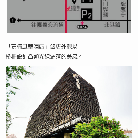
「嘉楠風華酒店」飯店外觀以
格柵設計凸顯光線灑落的美感。