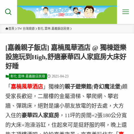
首頁
TW 台灣旅遊
彰化.雲林.嘉義飯店民宿
[嘉義親子飯店] 嘉楠風華酒店 @ 獨棟遊樂
設施玩到High,舒適豪華四人家庭房大床好
好睡
2021-04-23
彰化.雲林.嘉義飯店民宿
「
嘉楠風華酒店
」獨棟的
親子遊樂館
(
奇幻魔法堡
)頗
受家長歡迎，二層樓的金屬滑梯、攀爬網、攀岩
牆、彈跳床，絕對是讓小朋友放電的好去處，大方
入住的
豪華四人家庭房
，11坪的房間+2張180公分寬
的大床+泡澡浴缸，住起來可是挺舒服的啊，晚上還