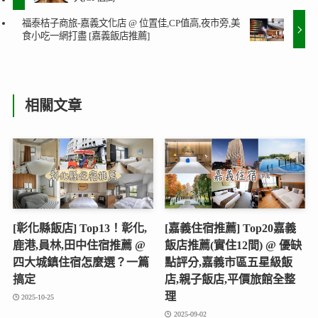
福泰桔子商旅-嘉義文化店 @ 位置佳,CP值高,夜市旁,美
食小吃一網打盡 [嘉義飯店推薦]
相關文章
[彰化縣飯店] Top13！彰化,
[嘉義住宿推薦] Top20嘉義
鹿港,員林,田中住宿推薦 @
飯店推薦(實住12間) @ 優缺
四大城鎮住宿怎麼選？一篇
點評分,嘉義市區五星級飯
搞定
店,親子飯店,平價旅館全整
理
2025-10-25
2025-09-02