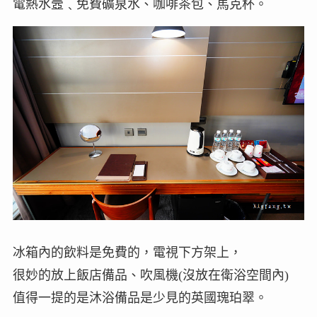
電熱水壼﹑免費礦泉水、咖啡茶包、馬克杯。
冰箱內的飲料是免費的，電視下方架上，
很妙的放上飯店備品、吹風機(沒放在衛浴空間內)
值得一提的是沐浴備品是少見的英國瑰珀翠。