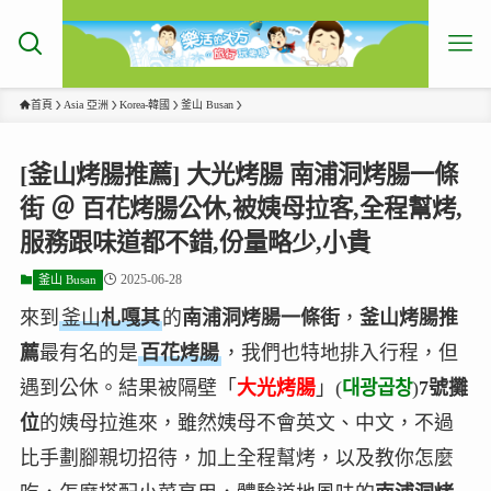
首頁
Asia 亞洲
Korea-韓國
釜山 Busan
[釜山烤腸推薦] 大光烤腸 南浦洞烤腸一條
街 ＠ 百花烤腸公休,被姨母拉客,全程幫烤,
服務跟味道都不錯,份量略少,小貴
2025-06-28
釜山 Busan
來到
釜山
札嘎其
的
南浦洞烤腸一條街
，
釜山烤腸推
薦
最有名的是
百花烤腸
，我們也特地排入行程，但
遇到公休。
結果被隔壁
「
大光烤腸
」(
대광곱창
)
7號攤
位
的
姨母拉進來，雖然姨母不會英文、中文，不過
比手劃腳
親切招待，加上全程幫烤，以及教你怎麼