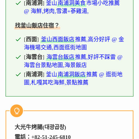
[
南浦洞
]
釜山
南浦洞美食
市場小吃推薦
@ 海鮮,烤肉,雪濃+蔘雞湯,
找釜山飯店住宿？
[
西面
]
釜山西面飯店
推薦,高分好評 @ 金
海機場交通,西面逛街地圖
[
海雲台
]
海雲台飯店
推薦,好評不踩雷 @
海雲台景點地圖,海景飯店
[
南浦洞
]
釜山
南浦洞飯店
推薦 @ 逛街地
圖,札嘎其吃海鮮,景點推薦
大光牛烤腸(대광곱창)
電話：+82-51-245-6810