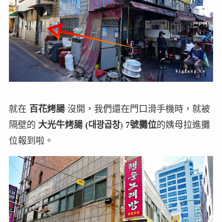
就在
百花烤腸
沒開，我們還在門口滑手機時，就被
隔壁的
大光牛烤腸 (대광곱창
)
7號攤位
的
姨母拉進攤
位報到啦。