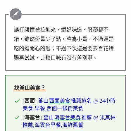
誤打誤撞被拉進來，還好味道、服務都不
錯，雖然份量少了點，略為小貴，不過還是
吃的挺開心的啦
；不過下次還是要去百花烤
腸再試試，比較口味有沒有差別啊。
找釜山美食？
[
西面
]
釜山
西面美食
推薦排名 @ 24小時
美食,早餐,西面一條街美食
[
海雲台
]
釜山
海雲台美食
推薦 @ 米其林
推薦,海雲台早餐,海鮮醬蟹