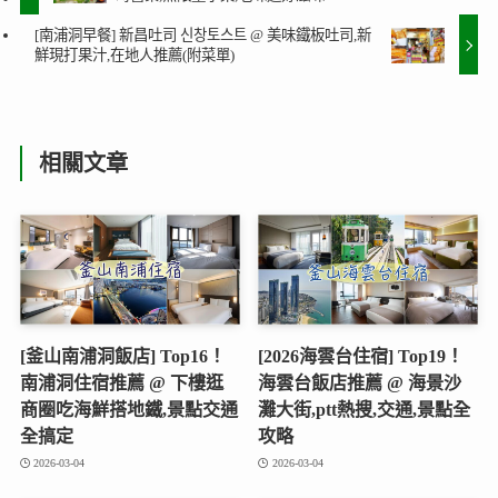
[南浦洞早餐] 新昌吐司 신창토스트 @ 美味鐵板吐司,新
鮮現打果汁,在地人推薦(附菜單)
相關文章
[釜山南浦洞飯店] Top16！
[2026海雲台住宿] Top19！
南浦洞住宿推薦 @ 下樓逛
海雲台飯店推薦 @ 海景沙
商圈吃海鮮搭地鐵,景點交通
灘大街,ptt熱搜,交通,景點全
全搞定
攻略
2026-03-04
2026-03-04