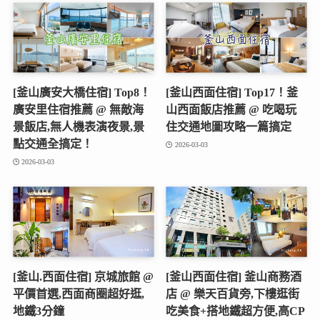
[釜山廣安大橋住宿] Top8！
[釜山西面住宿] Top17！釜
廣安里住宿推薦 @ 無敵海
山西面飯店推薦 @ 吃喝玩
景飯店,無人機表演夜景,景
住交通地圖攻略一篇搞定
點交通全搞定！
2026-03-03
2026-03-03
[釜山.西面住宿] 京城旅館 @
[釜山西面住宿] 釜山商務酒
平價首選,西面商圈超好逛,
店 @ 樂天百貨旁,下樓逛街
地鐵3分鐘
吃美食+搭地鐵超方便,高CP