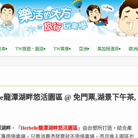
n日本
TW旅遊、飯店
TW美食
亞洲
美加紐澳非
歐洲
lle龍潭湖畔悠活園區 @ 免門票,湖景下午茶,
潭湖畔
，「
Herbelle龍潭湖畔悠活園區
」由台塑所打造，結合產
有專用停車場，只要消費憑發票就不用停車場，而且進入園區也