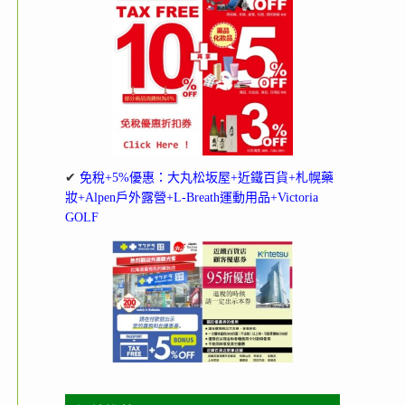
✔
免稅+5%優惠：大丸松坂屋+近鐵百貨+札幌藥
妝+Alpen戶外露營+L-Breath運動用品+Victoria
GOLF