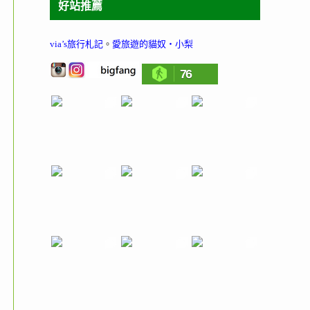
好站推薦
via’s旅行札記
。
愛旅遊的貓奴‧小梨
76