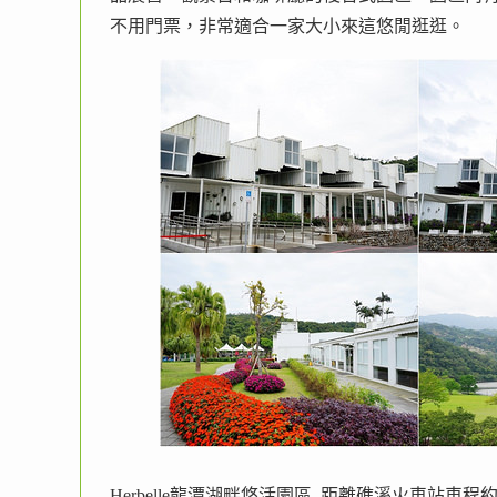
不用門票，非常適合一家大小來這悠閒逛逛。
Herbelle龍潭湖畔悠活園區 距離礁溪火車站車程約