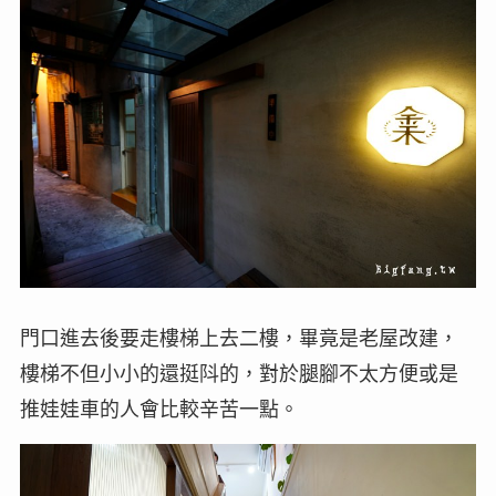
門口進去後要走樓梯上去二樓，畢竟是老屋改建，
樓梯不但小小的還挺阧的，對於腿腳不太方便或是
推娃娃車的人會比較辛苦一點。