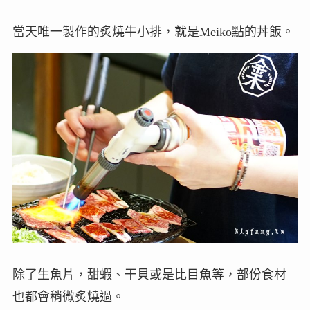
當天唯一製作的炙燒牛小排，就是Meiko點的丼飯。
除了生魚片，甜蝦、干貝或是比目魚等，部份食材
也都會稍微炙燒過。