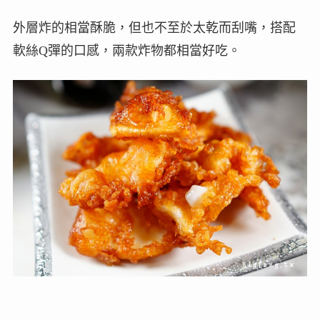
外層炸的相當酥脆，但也不至於太乾而刮嘴，搭配
軟絲Q彈的口感，兩款炸物都相當好吃。