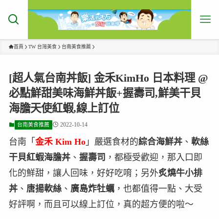
首頁
TW 台灣美食
台南美食推薦
[超人氣台南丼飯] 金禾KimHo 日本料理 @
必點鮮甜美味海鮮丼飯+握壽司,鮮美干貝
海膽天使紅蝦,線上訂位
2022-10-14
台南美食推薦
台南「
金禾 Kim Ho
」嚴選食材的
綜合海鮮丼
、
軟絲
干貝紅蝦海膽丼
、
握壽司
，都極受歡迎，那入口即
化的鮮甜，讓人回味，好好吃唷；另外
炙燒牛小排
丼
、
唐揚軟絲
、
廣島炸牡蠣
，也都值得一點、大受
好評啊，而且可以線上訂位，真的超方便的啦～