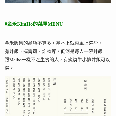
#金禾KimHo的菜單MENU
金禾販售的品項不算多，基本上就菜單上這些，
有丼飯、握壽司、炸物等，低消是每人一碗丼飯，
跟Meiko一樣不吃生食的人，有炙燒牛小排丼飯可以
選。