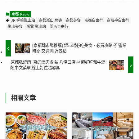
京都 Kyoto
JR 嵯峨嵐山站
京都嵐山 周邊
京都美食
京都自由行
京阪神自由行
嵐山美食
嵐電 嵐山站
關西自由行
[京都錦市場推薦] 錦市場必吃美食、必買攻略 ＠ 營業
時間,交通,附近景點
[京都弘燒肉] 京的燒肉處 弘 八條口店 @ 超好吃和牛燒
肉,中文菜單,線上訂位超容易
相關文章