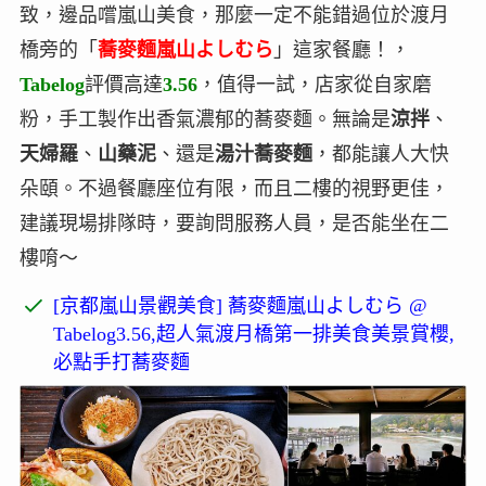
致，邊品嚐嵐山美食，那麼一定不能錯過位於渡月
橋旁的「
蕎麥麵嵐山よしむら
」這家餐廳！，
Tabelog
評價高達
3.56
，值得一試，店家從自家磨
粉，手工製作出香氣濃郁的蕎麥麵。無論是
涼拌
、
天婦羅
、
山藥泥
、還是
湯汁蕎麥麵
，都能讓人大快
朵頤。不過餐廳座位有限，而且二樓的視野更佳，
建議現場排隊時，要詢問服務人員，是否能坐在二
樓唷～
[京都嵐山景觀美食] 蕎麥麵嵐山よしむら @
Tabelog3.56,超人氣渡月橋第一排美食美景賞櫻,
必點手打蕎麥麵