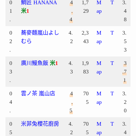
0
鯛匠 HANANA
4
1,7
M
T
3.
1
米
1
.
29
ap
4
.
4
8
0
蕎麥麵嵐山よし
4.
2,3
M
T
3.
2
むら
2
43
ap
5
.
3
0
廣川鰻魚飯
米
1
4.
1,9
M
T
3
3
3
83
ap
.7
.
1
0
雲ノ茶 嵐山店
4
70
M
T
3.
4
.
5
ap
2
.
5
0
0
米菲兔櫻花廚房
4.
70
M
T
3.
5
2
5
ap
4