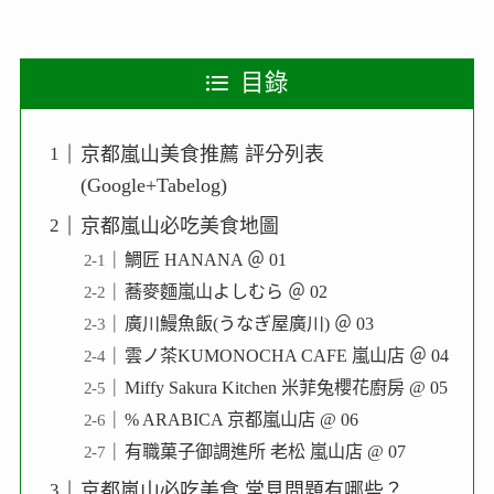
目錄
京都嵐山美食推薦 評分列表
(Google+Tabelog)
京都嵐山必吃美食地圖
鯛匠 HANANA ＠ 01
蕎麥麵嵐山よしむら ＠ 02
廣川鰻魚飯(うなぎ屋廣川) ＠ 03
雲ノ茶KUMONOCHA CAFE 嵐山店 ＠ 04
Miffy Sakura Kitchen 米菲兔櫻花廚房 @ 05
% ARABICA 京都嵐山店 @ 06
有職菓子御調進所 老松 嵐山店 @ 07
京都嵐山必吃美食 常見問題有哪些？