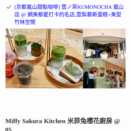
[京都嵐山甜點咖啡] 雲ノ茶KUMONOCHA 嵐山
店 @ 網美都愛打卡的名店,雲梨慕斯蛋糕+美型
竹林空間
Miffy Sakura Kitchen 米菲兔櫻花廚房 @
05