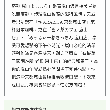
麥麵 嵐山よしむら」邊賞嵐山渡月橋美景邊
吃蕎麥麵，體驗嵐山餐廳的獨特風情；又或
者只是想在「% ARABICA 京都嵐山店」來
杯冠軍咖啡，或在「雲ノ茶カフェ 嵐山
店」、「みっふぃー桜きっちん 嵐山店」享
受可愛爆擊的下午茶時光，嵐山必吃的清單
絕對能滿足各種味蕾！別忘了還有「有職菓
子御調進所 老松 嵐山店」的經典和菓子，為
你的嵐山午餐或點心時間畫下完美句點。快
把這些京都嵐山餐廳推薦收進口袋，下次來
嵐山渡月橋美食探險就不怕沒方向啦！