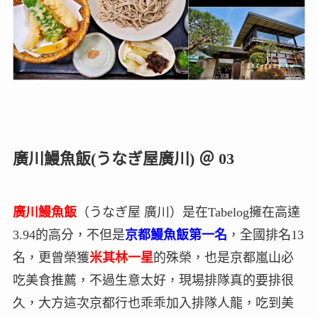
廣川鰻魚飯(うなぎ屋廣川) ＠ 03
廣川鰻魚飯
（うなぎ屋 廣川）是在Tabelog擁在高達
3.94的高分，不但是
京都鰻魚飯第一名
，全國排名13
名，更曾榮獲
米其林一星
的殊榮，也是京都嵐山必
吃美食推薦，不過生意太好，現場排隊真的要排很
久，大方這次京都行也乖乖加入排隊人龍，吃到美