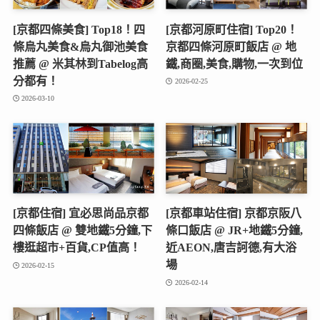
[京都四條美食] Top18！四
[京都河原町住宿] Top20！
條烏丸美食&烏丸御池美食
京都四條河原町飯店 @ 地
推薦 @ 米其林到Tabelog高
鐵,商圈,美食,購物,一次到位
分都有！
2026-02-25
2026-03-10
[京都住宿] 宜必思尚品京都
[京都車站住宿] 京都京阪八
四條飯店 @ 雙地鐵5分鐘,下
條口飯店 @ JR+地鐵5分鐘,
樓逛超市+百貨,CP值高！
近AEON,唐吉訶德,有大浴
場
2026-02-15
2026-02-14