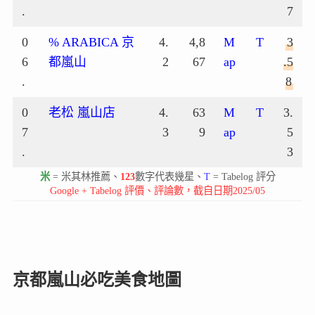
.
7
0
% ARABICA 京
4.
4,8
M
T
3
6
都嵐山
2
67
ap
.5
.
8
0
老松 嵐山店
4.
63
M
T
3.
7
3
9
ap
5
.
3
米
= 米其林推薦、
123
數字代表幾星、
T
= Tabelog 評分
Google + Tabelog 評價、評論數，截自日期2025/05
京都嵐山必吃美食地圖