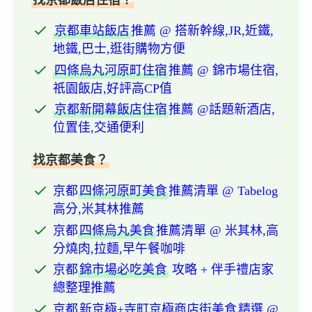
找京都飯店住宿？
京都車站飯店
推薦 @ 搭新幹線,JR,近鐵,
地鐵,巴士,逛街購物方便
四條烏丸河原町住宿
推薦 @ 錦市場住宿,
祇園飯店,好評高CP值
京都新開幕飯店住宿
推薦 @話題新酒店,
位置佳,交通便利
找京都美食？
京都
四條河原町美食
推薦清單 @ Tabelog
高分,米其林推薦
京都
四條烏丸美食
推薦清單 @ 米其林,高
分燒肉,拉麵,早午餐咖啡
京都
錦市場必吃美食
攻略 + 伴手禮店家
總整理推薦
京都
新京極+寺町京極商店街美食
精選 @