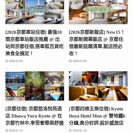
[2026京都車站住宿] 最強18
[2026京都新飯店] New15！
間京都車站飯店推薦 @ 出
京都新開幕飯店 @ 京都住
站到京都住宿,搭車逛百貨吃
宿最新話題清單,飯店控必
美食全搞定！
收！
2026-02-09
2026-02-06
[京都住宿] 京都悠洛悅苑酒
[京都四條五條住宿] Kyoto
店 Dhawa Yura Kyoto @ 在
Itoya Hotel Mon @ 雙地鐵6
京都竹林中,享受奢華與舒適
分鐘,高分好評,設計感旅店
2026-01-19
2026-01-18