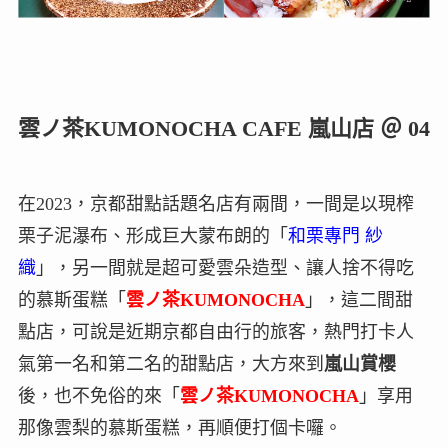
雲ノ茶KUMONOCHA CAFE 嵐山店 ＠ 04
在2023，京都甜點話題名店有兩間，一間是以現榨
栗子泥瀑布、形成巨大蒙布朗的「
和栗專門 紗
織
」，另一間就是超可愛雲朵造型、讓人捨不得吃
的慕斯蛋糕「
雲ノ茶KUMONOCHA
」，這二間甜
點店，可說是近期京都自由行的旅客，熱門打卡人
氣第一名和第二名的甜點店，大方來到
嵐山賞櫻
後，也不免俗的來「
雲ノ茶KUMONOCHA
」享用
那像雲梨的慕斯蛋糕，再順便打個卡囉。