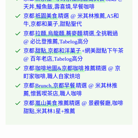
天丼,鰻魚飯,壽喜燒,早餐咖啡
京都
祇園美食
精選 @ 米其林推薦,A5和
牛,京都和菓子,甜點聖代
京都
拉麵,烏龍麵,蕎麥麵
精選,全挑戰過
@ 必比登推薦,Tabelog高分
京都
甜點,京都和洋菓子
+網美甜點下午茶
@ 百年老店,Tabelog高分
京都
咖啡地圖&京都咖啡
推薦精選 @ 京
町家咖啡,職人自家烘培
京都
Brunch,京都早餐
精選 @ 米其林推
薦,懷舊喫茶店,職人咖啡
京都
嵐山美食
推薦精選 @ 景觀餐廳,咖啡
甜點,米其林1星+推薦