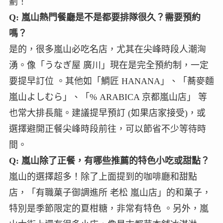
劃！
Q: 嵐山熱門餐廳是不是都要排隊很久？需要預約
嗎？
是的，很多嵐山必吃名店，尤其在尖峰時段人潮洶
湧。像「うなぎ屋 廣川」現在是完全預約制，一定
要提早訂位 。其他如「鯛匠 HANANA」、「蕎麥麵
嵐山よしむら」、「% ARABICA 京都嵐山店」 等
也常大排長龍。建議提早預訂 (如果店家接受)，或
選擇避開正餐尖峰時段前往，可以節省不少等待時
間。
Q: 嵐山除了正餐，有哪些推薦的特色小吃或甜點？
嵐山的選擇超多！除了上面提到的咖啡廳和甜點
店，「有職菓子御調進所 老松 嵐山店」的和菓子，
特別是季節限定的夏柑糖，非常有特色 。另外，嵐