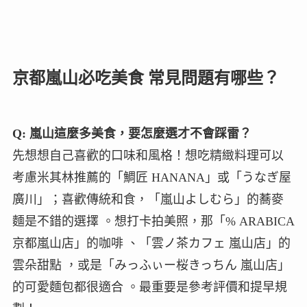
京都嵐山必吃美食 常見問題有哪些？
Q: 嵐山這麼多美食，要怎麼選才不會踩雷？
先想想自己喜歡的口味和風格！想吃精緻料理可以
考慮米其林推薦的「鯛匠 HANANA」或「うなぎ屋
廣川」；喜歡傳統和食，「嵐山よしむら」的蕎麥
麵是不錯的選擇 。想打卡拍美照，那「% ARABICA
京都嵐山店」的咖啡 、「雲ノ茶カフェ 嵐山店」的
雲朵甜點 ，或是「みっふぃー桜きっちん 嵐山店」
的可愛麵包都很適合 。最重要是參考評價和提早規