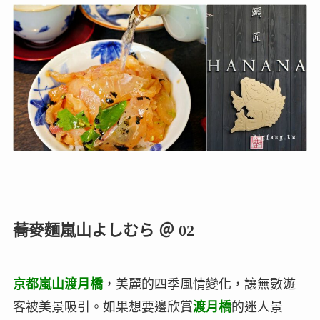
蕎麥麵嵐山よしむら ＠ 02
京都嵐山渡月橋
，美麗的四季風情變化，讓無數遊
客被美景吸引。如果想要邊欣賞
渡月橋
的迷人景