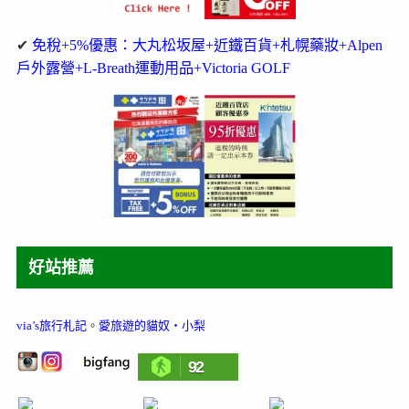
✔
免稅+5%優惠：大丸松坂屋+近鐵百貨+札幌藥妝+Alpen
戶外露營+L-Breath運動用品+Victoria GOLF
好站推薦
via’s旅行札記
。
愛旅遊的貓奴‧小梨
92