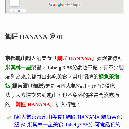
鯛匠 HANANA ＠ 01
京都嵐山
超人氣美食「
鯛匠 HANANA
」據說曾得到
米其林一星
榮譽，
Tabelg 3.56分
數也不錯，有不少朋
友列為來京都嵐山必吃美食，其中招牌的
鯛魚茶泡
飯
(
鯛茶漬け御膳
)更是店內
人氣No.1
，還有3種吃
法；大方這次來到嵐山，也不免俗的將這間沒吃過
的「
鯛匠 HANANA
」排入行程。
[超人氣京都嵐山美食] 鯛匠 HANANA 鯛魚茶泡
飯 @ 米其林一星美食,Tabelg3.56分,可電話預約