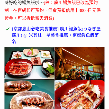
味好吃的鰻魚飯啦～
(註：廣川鰻魚飯已改為預約
制，在官網即可預約，但會預扣信用卡3000日元保
證金，可以折抵當天消費)
[京都嵐山必吃美食推薦] 廣川鰻魚飯(うなぎ屋
廣川) @ 米其林一星美食推薦，京都鰻魚飯第一
名