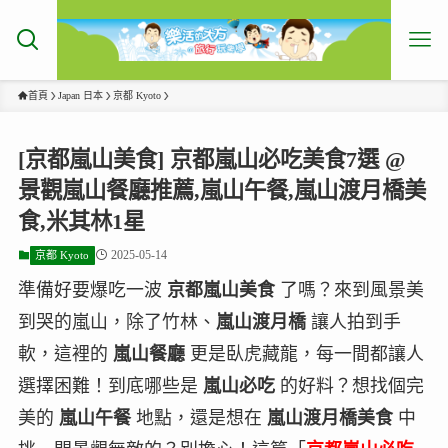
首頁
Japan 日本
京都 Kyoto
[京都嵐山美食] 京都嵐山必吃美食7選 @
景觀嵐山餐廳推薦,嵐山午餐,嵐山渡月橋美
食,米其林1星
2025-05-14
京都 Kyoto
準備好要爆吃一波
京都嵐山美食
了嗎？來到風景美
到哭的嵐山，除了竹林、
嵐山渡月橋
讓人拍到手
軟，這裡的
嵐山餐廳
更是臥虎藏龍，每一間都讓人
選擇困難！到底哪些是
嵐山必吃
的好料？想找個完
美的
嵐山午餐
地點，還是想在
嵐山渡月橋美食
中