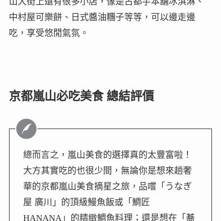
山大街上還有很多小店，像是古都芋本舖冰淇淋、
中村屋可樂餅、日式醬油糰子等等，可以邊走邊
吃，享受悠閒氣氛。
京都嵐山必吃美食 總結評價
總而言之，嵐山美食的選擇真的太豐富啦！
大方其實吃的也很少間，無論你是想來趟奢
華的京都嵐山美食摘星之旅，品嚐「うなぎ
屋 廣川」的頂級鰻魚飯或「鯛匠
HANANA」的精緻鯛魚料理；還是想在「蕎