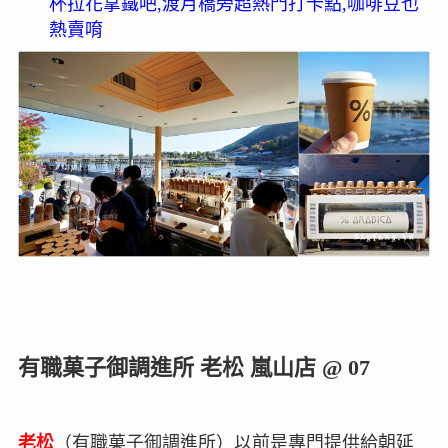
杯拉花拿鐵吧,渡月橋旁超熱門打卡點,咖啡豆也
熱賣唷
有職菓子御調進所 老松 嵐山店 @ 07
老松
（有職菓子御調進所）以前是專門提供給朝延