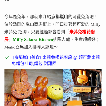
今年是兔年，那就來介紹
京都嵐山
的可愛兔兔吧！
位於熱鬧的嵐山商店街上，門口掛著超可愛的 Miffy
米菲兔 招牌，只要經過都會看到「
米菲兔櫻花廚
房
」
Miffy Sakura Kitchen
排隊人龍，生意超級好；
Meiko立馬加入排隊人龍啦～
[京都嵐山美食] 米菲兔櫻花廚房 @ 超可愛米菲
兔麵包吐司,麵包,甜甜圈