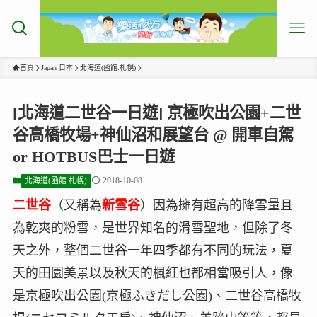
首頁
Japan 日本
北海道(函館.札幌)
[北海道二世谷一日遊] 京極吹出公園+二世
谷高橋牧場+神仙沼和展望台 @ 開車自駕
or HOTBUS巴士一日遊
2018-10-08
北海道(函館.札幌)
二世谷
（又稱為
新雪谷
）因為擁有超高的降雪量且
為乾爽的粉雪，是世界知名的滑雪聖地，但除了冬
天之外，整個二世谷一年四季都有不同的玩法，夏
天的田園美景以及秋天的楓紅也都相當吸引人，像
是京極吹出公園(京極ふきだし公園)、二世谷高橋牧