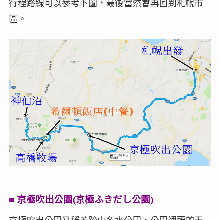
行程路線可以參考下圖，最後當然會再回到札幌市
區。
■ 京極吹出公園(京極ふきだし公園)