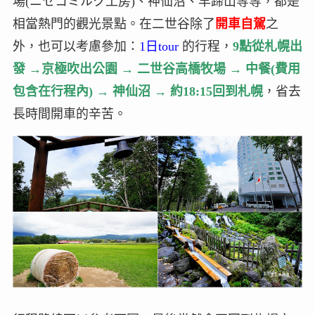
場(ニセコミルク工房)、神仙沼、羊蹄山等等，都是
相當熱門的觀光景點。在二世谷除了
開車自駕
之
外，也可以考慮參加：
1日tour
的行程，
9點從札幌出
發 →京極吹出公園 → 二世谷高橋牧場 → 中餐(費用
包含在行程內) → 神仙沼 → 約18:15回到札幌
，省去
長時間開車的辛苦。