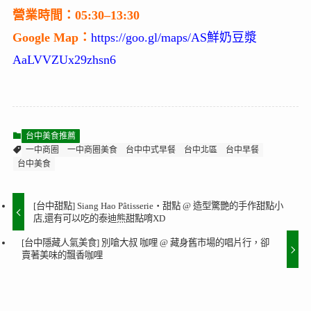
營業時間：05:30–13:30
Google Map：
https://goo.gl/maps/AS鮮奶豆漿
AaLVVZUx29zhsn6
台中美食推薦
一中商圈
一中商圈美食
台中中式早餐
台中北區
台中早餐
台中美食
[台中甜點] Siang Hao Pâtisserie・甜點 @ 造型驚艷的手作甜點小
店,還有可以吃的泰迪熊甜點唷XD
[台中隱藏人氣美食] 別嗆大叔 咖哩 @ 藏身舊市場的唱片行，卻
賣著美味的飄香咖哩