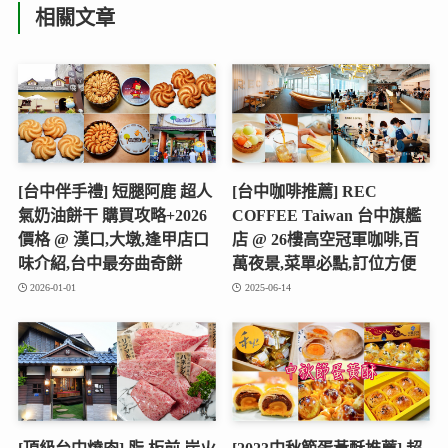
相關文章
[台中伴手禮] 短腿阿鹿 超人
[台中咖啡推薦] REC
氣奶油餅干 購買攻略+2026
COFFEE Taiwan 台中旗艦
價格 @ 漢口,大墩,逢甲店口
店 @ 26樓高空冠軍咖啡,百
味介紹,台中最夯曲奇餅
萬夜景,菜單必點,訂位方便
2026-01-01
2025-06-14