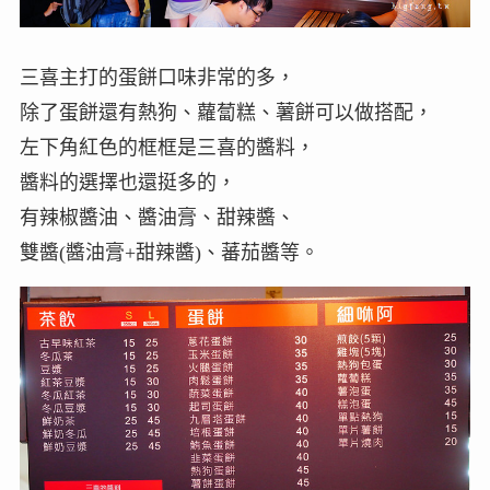
三喜主打的蛋餅口味非常的多，
除了蛋餅還有熱狗、蘿蔔糕、薯餅可以做搭配，
左下角紅色的框框是三喜的醬料，
醬料的選擇也還挺多的，
有辣椒醬油、醬油膏、甜辣醬、
雙醬(醬油膏+甜辣醬)、蕃茄醬等。