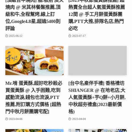
[頂級台中燒肉] 脂.板前 炭火
[2023中秋節蛋黃酥推薦] 超
燒肉 @ 米其林餐盤推薦,頂
熱賣全台超人氣蛋黃酥推薦
級和牛,全程幫烤,線上訂
12間 @ 手工月餅蛋黃酥團
位,Google4.8星,超過5400則
購,PTT大推,排隊名店,熱門
評論
必吃
2025-06-12
2023-07-17
Mr.啃 蛋黃酥,超好吃秒殺必
[台中名產伴手禮] 香格禮坊
買蛋黃酥 @ 入手困難,吃到
SHIANGER @ 在地老店,大
感動流淚,錢包也流淚,PTT
人氣蛋黃酥+芋Q餅+小月餅,
推薦,附訂購方式價格 [超熱
中秋超夯禮盒(2023最新價
門中秋月餅團購宅配]
格)
2023-04-06
2023-04-04