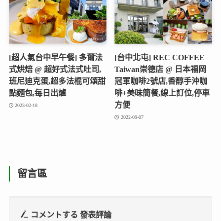
[超人氣台中早午餐] 多爾法
[台中北屯] REC COFFEE
式烘焙 @ 超好式法式吐司,
Taiwan崇德店 @ 日本福岡
班尼迪克蛋,超多法棍可頌甜
冠軍咖啡2號店,香醇手沖咖
點麵包,每日出爐
啡+美味簡餐,線上訂位,停車
方便
2023-02-18
2022-09-07
留言區
コメントする
發表評論