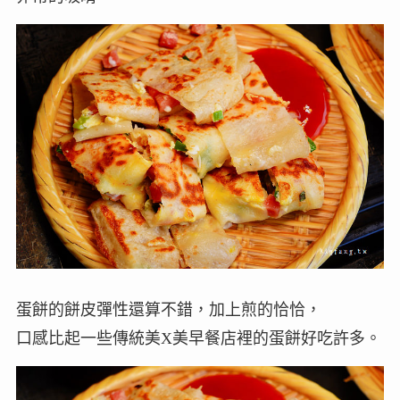
蛋餅的餅皮彈性還算不錯，加上煎的恰恰，
口感比起一些傳統美X美早餐店裡的蛋餅好吃許多。