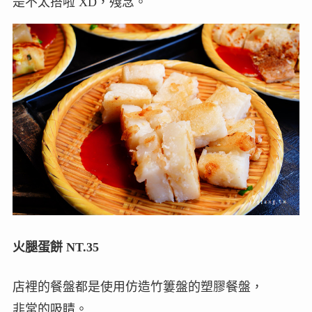
是不太搭啦 XD，殘念。
火腿蛋餅 NT.35
店裡的餐盤都是使用仿造竹簍盤的塑膠餐盤，
非常的吸睛。