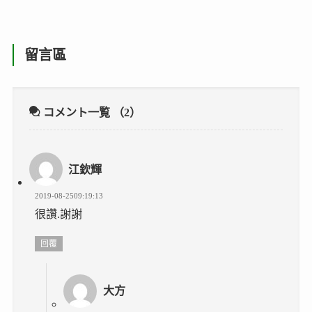
留言區
コメント一覧
（2）
江欽輝
2019-08-2509:19:13
很讚.謝謝
回覆
大方