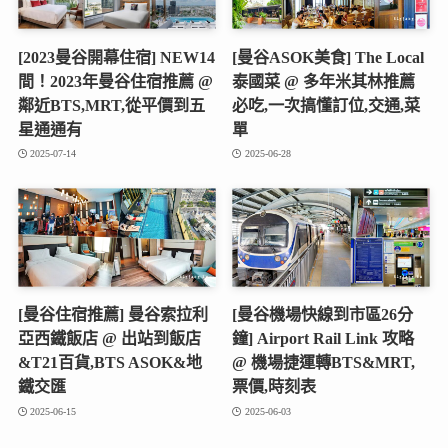
[2023曼谷開幕住宿] NEW14
[曼谷ASOK美食] The Local
間！2023年曼谷住宿推薦 @
泰國菜 @ 多年米其林推薦
鄰近BTS,MRT,從平價到五
必吃,一次搞懂訂位,交通,菜
星通通有
單
2025-07-14
2025-06-28
[曼谷住宿推薦] 曼谷索拉利
[曼谷機場快線到市區26分
亞西鐵飯店 @ 出站到飯店
鐘] Airport Rail Link 攻略
&T21百貨,BTS ASOK&地
@ 機場捷運轉BTS&MRT,
鐵交匯
票價,時刻表
2025-06-15
2025-06-03