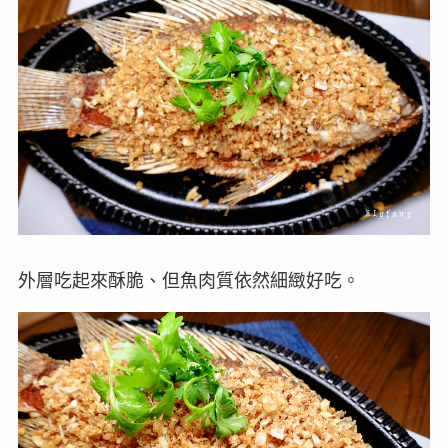
外層吃起來酥脆、但魚肉質依然細緻好吃。