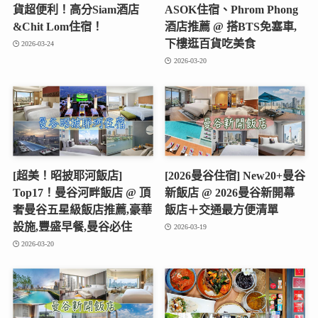
貨超便利！高分Siam酒店
ASOK住宿、Phrom Phong
&Chit Lom住宿！
酒店推薦 @ 搭BTS免塞車,
下樓逛百貨吃美食
2026-03-24
2026-03-20
[超美！昭披耶河飯店]
[2026曼谷住宿] New20+曼谷
Top17！曼谷河畔飯店 @ 頂
新飯店 @ 2026曼谷新開幕
奢曼谷五星級飯店推薦,豪華
飯店＋交通最方便清單
設施,豐盛早餐,曼谷必住
2026-03-19
2026-03-20