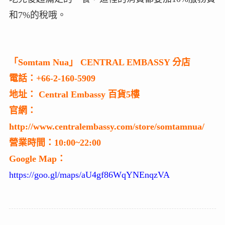
和7%的稅哦。
「Somtam Nua」 CENTRAL EMBASSY 分店
電話：+66-2-160-5909
地址： Central Embassy 百貨5樓
官網：
http://www.centralembassy.com/store/somtamnua/
營業時間：10:00~22:00
Google Map：
https://goo.gl/maps/aU4gf86WqYNEnqzVA