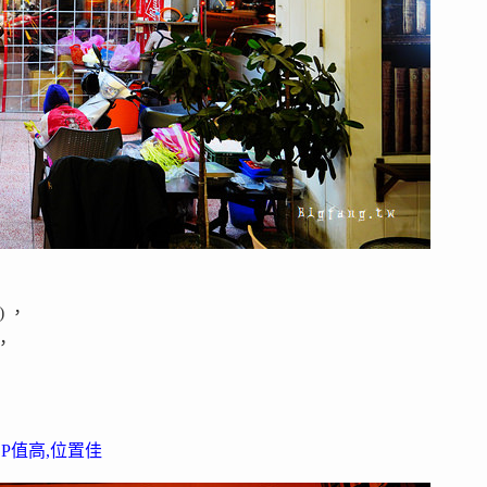
 ，
，
。
CP值高,位置佳