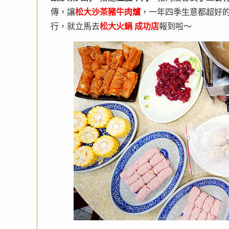
傳，讓
松大沙茶豬牛肉爐
，一年四季生意都超好
行，就立馬去
松大火鍋 成功店
報到啦～