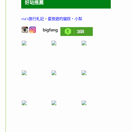
好站推薦
via’s旅行札記
。
愛旅遊的貓奴‧小梨
168