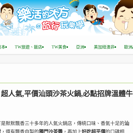
n日本
TW旅遊、飯店
TW美食
亞洲
美加紐澳非
歐洲
@ 超人氣,平價汕頭沙茶火鍋,必點招牌溫體牛
可是默默飄香三十多年的人氣火鍋店，傳統口味、香氣十足的
汕
材
，還有飄香自製的
獨門沙茶醬
，再加上
好吃超平價
的口碑相