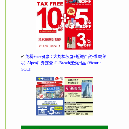
✔
免稅+5%優惠：大丸松坂屋+近鐵百貨+札幌藥
妝+Alpen戶外露營+L-Breath運動用品+Victoria
GOLF