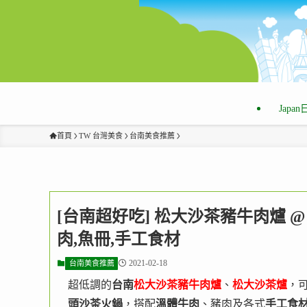
Japa
首頁
TW 台灣美食
台南美食推薦
[台南超好吃] 松大沙茶豬牛肉爐 
肉,魚冊,手工食材
2021-02-18
台南美食推薦
超低調的
台南
松大沙茶豬牛肉爐
、
松大沙茶爐
，
頭沙茶火鍋
，搭配
溫體牛肉
、豬肉及各式
手工食