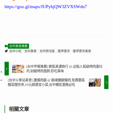
https://goo.gl/maps/JUPyhjQW3ZVXSWdn7
台中美食推薦
台中小吃
台中美食
台中西屯區
逢甲夜市
逢甲夜市美食
[台中早餐推薦] 朝氣美濃商行 @ 必點人氣碳烤肉蛋吐
司,剁椒烤肉蛋餅,好吃美味
[台中火車站美食] 蕭爌肉飯 @ 銷魂豬腳爌肉,免費霸氣
酸菜隨你夾,10元超便宜小菜,台中鄉民激推必吃
相關文章