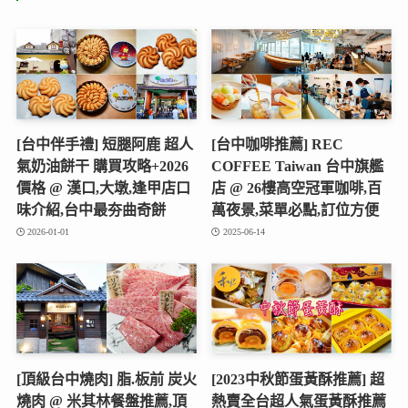
[台中伴手禮] 短腿阿鹿 超人
[台中咖啡推薦] REC
氣奶油餅干 購買攻略+2026
COFFEE Taiwan 台中旗艦
價格 @ 漢口,大墩,逢甲店口
店 @ 26樓高空冠軍咖啡,百
味介紹,台中最夯曲奇餅
萬夜景,菜單必點,訂位方便
2026-01-01
2025-06-14
[頂級台中燒肉] 脂.板前 炭火
[2023中秋節蛋黃酥推薦] 超
燒肉 @ 米其林餐盤推薦,頂
熱賣全台超人氣蛋黃酥推薦