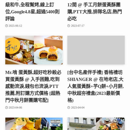
級和牛,全程幫烤,線上訂
12間 @ 手工月餅蛋黃酥團
位,Google4.8星,超過5400則
購,PTT大推,排隊名店,熱門
評論
必吃
2025-06-12
2023-07-17
Mr.啃 蛋黃酥,超好吃秒殺必
[台中名產伴手禮] 香格禮坊
買蛋黃酥 @ 入手困難,吃到
SHIANGER @ 在地老店,大
感動流淚,錢包也流淚,PTT
人氣蛋黃酥+芋Q餅+小月餅,
推薦,附訂購方式價格 [超熱
中秋超夯禮盒(2023最新價
門中秋月餅團購宅配]
格)
2023-04-06
2023-04-04