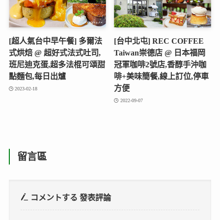
[超人氣台中早午餐] 多爾法
[台中北屯] REC COFFEE
式烘焙 @ 超好式法式吐司,
Taiwan崇德店 @ 日本福岡
班尼迪克蛋,超多法棍可頌甜
冠軍咖啡2號店,香醇手沖咖
點麵包,每日出爐
啡+美味簡餐,線上訂位,停車
方便
2023-02-18
2022-09-07
留言區
コメントする
發表評論