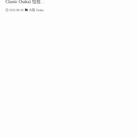
Classic Osaka) 位在...
2025-08-18
大阪 Osaka