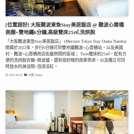
[位置超好] 大阪難波東急Stay美居飯店 @ 難波心齋橋
商圈+雙地鐵6分鐘,高級雙床25㎡,洗烘脫
「大阪難波東急Stay美居飯店」 (Mercure Tokyu Stay Osaka Namba)
開幕於2022年，步行6分鐘可到雙地鐵難波+心齋橋站，以及美國
村、難波+心齋橋商店街最熱鬧的區域； Twin雙床約25㎡，配有方
便的洗烘脫衣機+微波爐，還有很好睡的席夢思床，以及獨立可同
時放水的淋浴間+泡澡浴缸。
2025-04-21
大阪 Osaka