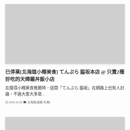
已停業[北海道小樽美食] てんぷら 脇坂本店 @ 只賣2種
好吃的天婦羅丼飯小店
在搜尋小樽美食推薦時，這間「てんぷら 脇坂」在網路上也有人討
論，不過大家大多是...
2018-10-29
北海道(函館.札幌)