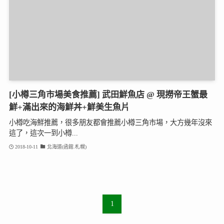
[小樽三角市場美食推薦] 武田鮮魚店 @ 現撈帝王蟹最
鮮+滿出來的海鮮丼+鮮美生魚片
小樽吃海鮮推薦，很多朋友都會推薦小樽三角市場，大方幾年沒來
這了，這次一到小樽...
2018-10-11
北海道(函館.札幌)
1