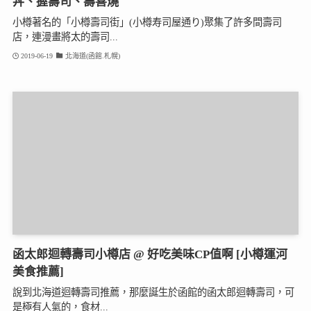
丼、握壽司、壽喜燒
小樽著名的「小樽壽司街」(小樽寿司屋通り)聚集了許多間壽司
店，連漫畫將太的壽司...
2019-06-19
北海道(函館.札幌)
函太郎迴轉壽司小樽店 @ 好吃美味CP值啊 [小樽運河
美食推薦]
說到北海道迴轉壽司推薦，那麼誕生於函館的函太郎迴轉壽司，可
是極有人氣的，食材...