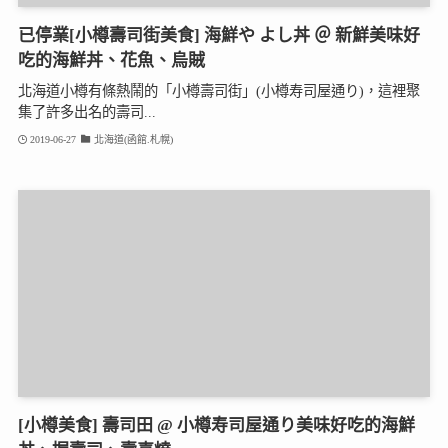
已停業[小樽壽司街美食] 海鮮や よし丼 ＠ 新鮮美味好
吃的海鮮丼、花魚、烏賊
北海道小樽有條熱鬧的「小樽壽司街」(小樽寿司屋通り)，這裡聚
集了許多出名的壽司...
2019-06-27
北海道(函館.札幌)
[小樽美食] 壽司田 @ 小樽寿司屋通り美味好吃的海鮮