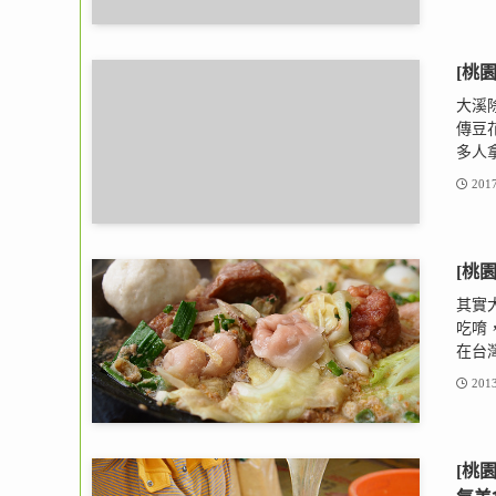
[桃
大溪
傳豆
多人拿
2017
[桃
其實
吃唷
在台灣
2013
[桃