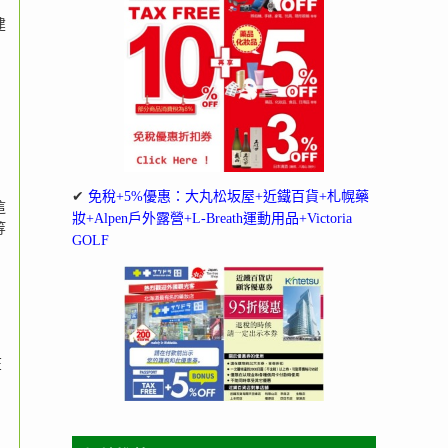
建
✔
免稅+5%優惠：大丸松坂屋+近鐵百貨+札幌藥
這
妝+Alpen戶外露營+L-Breath運動用品+Victoria
等
GOLF
在