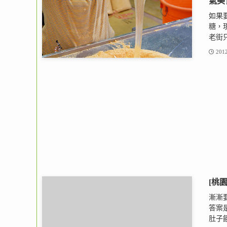
氣美
如果
糖，
老街只
2012
[桃
漸漸
答案
肚子餓