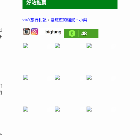
好站推薦
via’s旅行札記
。
愛旅遊的貓奴‧小梨
祖
48
許
好
期
人