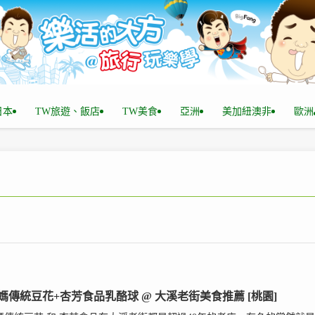
n日本
TW旅遊、飯店
TW美食
亞洲
美加紐澳非
歐洲
媽傳統豆花+杏芳食品乳酪球 @ 大溪老街美食推薦 [桃園]