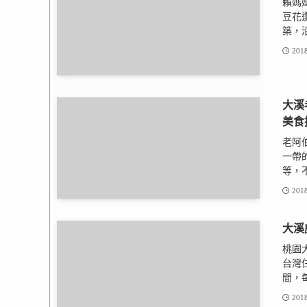
賴媽
豆花
築，沿
2018
大溪
美食
老阿
一帶
等，不
2018
大溪
桃園大溪
台灣
間，每
2018