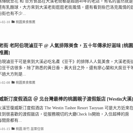
媽傳統豆花 和 杏芳食品在大溪老街都是超過40年的老店，有名的當然就是
還有乳酪球，大方來到大溪老街逛逛老街風情，還有看到些巴洛克風情的
街也有不少...
-02-10
桃園美食推薦
老街 老阿伯現滷豆干 @ 人氣排隊美食，五十年傳承好滋味 [桃園
推薦]
伯現滷豆干可是來到大溪必吃名產《豆干》的排隊人人氣美食，大溪老街
的豆干店很多，除了熟悉的黃日香、黃大目之外，還有廖心蘭和大房豆干
過大方則是...
-02-08
桃園美食推薦
威斯汀度假酒店 ＠ 北台灣最棒的桃園親子渡假飯店 [Westin大溪]
笠復威斯汀度假酒店 The Westin Tashee Resort Taoyuan 可是大方近來
住到很喜歡的渡假飯店，從服務親切的大廳Check In開始，入住超棒的房
間房都有...
-01-15
桃園.新竹.苗栗住宿