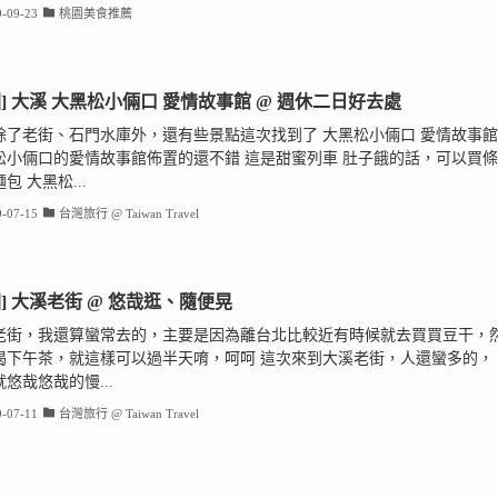
-09-23
桃園美食推薦
園] 大溪 大黑松小倆口 愛情故事館 @ 週休二日好去處
除了老街、石門水庫外，還有些景點這次找到了 大黑松小倆口 愛情故事館
松小倆口的愛情故事館佈置的還不錯 這是甜蜜列車 肚子餓的話，可以買條
包 大黑松...
-07-15
台灣旅行 @ Taiwan Travel
園] 大溪老街 @ 悠哉逛、隨便晃
老街，我還算蠻常去的，主要是因為離台北比較近有時候就去買買豆干，
喝下午茶，就這樣可以過半天唷，呵呵 這次來到大溪老街，人還蠻多的，
悠哉悠哉的慢...
-07-11
台灣旅行 @ Taiwan Travel