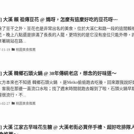
園] 大溪 賴 祖傳豆花 @ 媽呀，怎麼有這麼好吃的豆花呀~~
除了豆干之外，豆花也是非常出名的美食，位於大溪仁和路一段的這間賴
花，晚上八點還是排滿了長長的人龍，更特別的是它沒有座位只能外帶，
著碗站在路...
-11-19
桃園美食推薦
園] 大溪 韓鄉石頭火鍋 @ 30年傳統老店，想念的好味道～
大方本來也不知道 韓鄉石頭火鍋 ，是Meiko偷偷跑去吃後，回來跟我說好
，害我在那邊一直流口水啦；找了週末時間就跑去報到了啦，石頭火鍋早
很流行，不...
-02-27
桃園美食推薦
園] 大溪 江家古早味花生糖 @ 大溪老街必買伴手禮、超好吃排隊