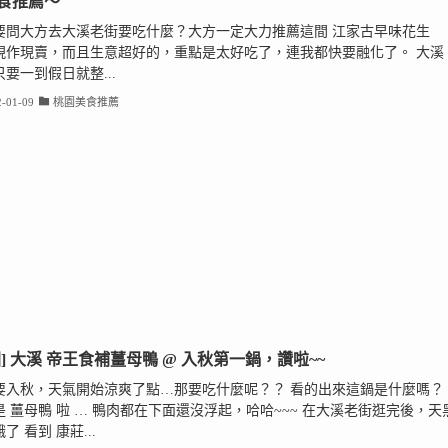
食推薦～
要問大方去大溪老街要吃什麼？大方一定大力推薦這間 江家古早味花生
現作現賣，而且生意超好的，重點是太好吃了，連我都快要融化了。 大溪
要一到假日就整...
-01-09
桃園美食推薦
園] 大溪 帝王食補薑母鴨 @ 入秋第一鍋，讚啦~~
要入秋，天氣開始涼爽了點…那要吃什麼呢？？ 看的出來這鍋是什麼嗎？
是 薑母鴨 啦 … 鴨肉都在下面還沒浮起，哈哈~~~ 在大溪老街逛完後，天
了 看到 康莊...