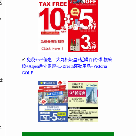
吃
，
✔
免稅+5%優惠：大丸松坂屋+近鐵百貨+札幌藥
妝+Alpen戶外露營+L-Breath運動用品+Victoria
GOLF
，
壯
不