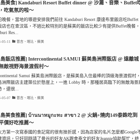
島美食] Kandaburi Resort Buffet dinner @ 沙灘、音樂、Buffet
，吃氣氛的啦～
晚餐，當地的導遊安排我們前往 Kandaburi Resort 康達布里飯店吃Buffet
飯店也在查汶區，不過比較特別的是蘇美的飯店比較少有提供Buffet晚餐，
uri Res...
-05-11
普吉、喀比、蘇美
島飯店推薦] Intercontinental SAMUI 蘇美島洲際飯店 @ 遠離城
無敵視野海景渡假村～
erContinental Samui 蘇美島洲際飯店，是蘇美島入住最棒的頂級海景渡假村
島洲際飯店主建築位於懸崖上，一進 Lobby 時，那種居高臨下的無敵海景
，還很...
-05-07
普吉、喀比、蘇美
島美食推薦] บ้านนาหมูกะทะ สาขา 2 @ 火鍋+燒肉149泰銖吃到
平價好吃推薦～
大方第一次寫泰國的食記寫的很有挫折感，因為店家的名片怎麼都Google
確資訊，只好同時請了曼谷的好友AK跟會泰文的好友Jeannie協助幫忙，終