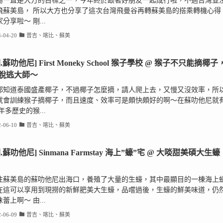
島一直是大方的目標之一，今年終於跟著好朋友一起成行啦，不過台灣並
飛蘇美島， 所以大方也分享了這次台灣飛曼谷再轉蘇美島的搭乘轉機心得
分享啦～ 剛...
-04-20
普吉、喀比、蘇美
.蘇叻他尼] First Moneky School 猴子學校 @ 猴子不只能摘椰子
脫逃大師～
都知道泰國盛產椰子，不過椰子怎麼摘，請人爬上去，又慢又沒效率，所
就會訓練猴子摘椰子，而且速度、效率可是頗快頗好的啊～在蘇叻他尼就
0年多歷史的猴...
-06-10
普吉、喀比、蘇美
.蘇叻他尼] Sinmana Farmstay 海上”蠔”宅 @ 大啖甜美碩大生蠔
往蘇美島的蘇叻他尼出海口，養殖了大量的生蠔，其中最顯目的一棟海上
在這可以享用到現撈的新鮮肥美大生蠔，品嚐過後，生蠔的鮮美味道，仍
蕾上啊～ 由...
-06-09
普吉、喀比、蘇美