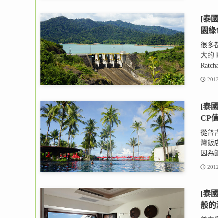
[泰國
園綠
很多
大的 
Ratch
2012
[泰國
CP
從普吉
灣飯店
因為飯
2012
[泰國
般的