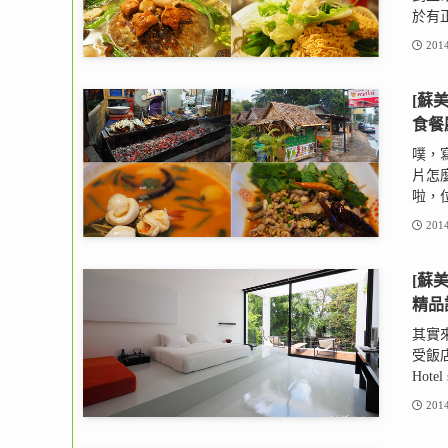
於有正
2014
[蘇美島
食餐
噗，寫
片怎麼
啦，位
2014
[蘇美
精品
其實
受飯店
Hotel
2014