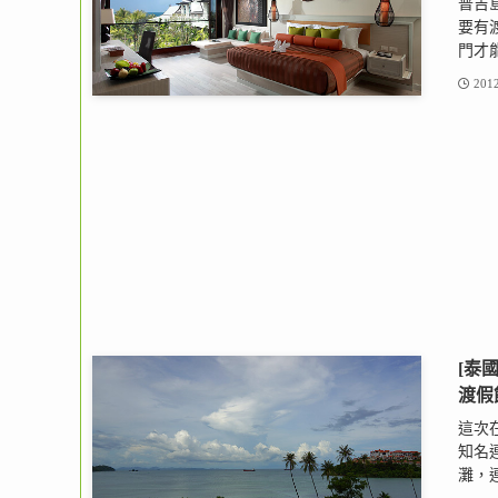
普吉
要有
門才能
2012
[泰國.
渡假
這次在普
知名
灘，連