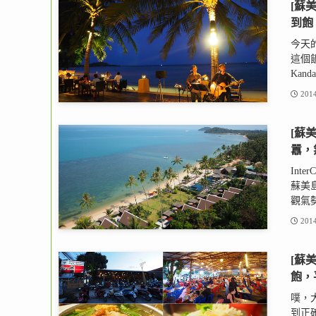
[蘇美
到飽
今天的
這個
Kandab
2014
[蘇美
囂，
Int
蘇美
觀氣勢
2014
[蘇美
飽，
噗，
到正