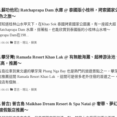
.蘇叻他尼] Ratchaprapa Dam 水庫 @ 泰國版小桂林，拷索國家
色之旅～
都知道桂林山水甲天下，在Khao Sok 泰國拷索國家公園裏，有一座超大超
Ratchaprapa Dam 水庫，搭著船，也能欣賞到泰國版的小桂林山水唷～
aprapa Dam在198...
-06-06
普吉、喀比、蘇美
.攀牙灣] Ramada Resort Khao Lak @ 有無敵海灘、超棒游泳池
值高，推薦～
島拉車到東北邊的攀牙灣 Phang Nga Bay 也是熱門的旅遊景點之一，攀
推薦這間 Ramada Resort Khao Lak ，這間可是很多老外住宿的首選之一
店有個無...
-06-05
普吉、喀比、蘇美
.普吉] 普吉島 Maikhao Dream Resort & Spa Natai @ 奢華、夢
渡假飯店推薦～