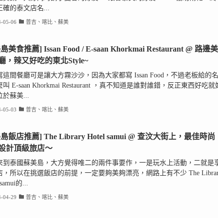
確的泰文店名...
-05-06
普吉、喀比、蘇美
美食推薦] Issan Food / E-saan Khorkmai Restaurant @ 路邊美
廳，辣又好吃的東北Style~
這間餐廳可是讓大方霧沙沙，因為大家都寫 Issan Food，不過老板給的
叫 E-saan Khorkmai Restaurant ，真不知道是誰對誰錯，反正東西好吃就
於蘇美...
-05-03
普吉、喀比、蘇美
島飯店推薦] The Library Hotel samui @ 查汶大街上，最佳時尚
設計頂級旅店～
來到泰國蘇美島，大方覺得唯二的兩件事要作，一是玩水上活動，二就是
，所以在挑選飯店的前提，一定要夠美夠漂亮，網路上有不少 The Librar
 samui的...
-04-29
普吉、喀比、蘇美