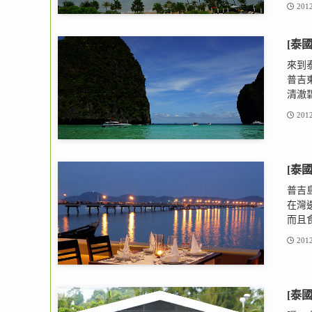
2012
[泰
來到
普吉
清澈碧
2012
[泰國
普吉島
在灣
而且食
2012
[泰