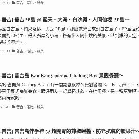
-05-12
普吉、喀比、蘇美
國.普吉] 普吉PP島 @ 藍天、大海、白沙灘、人間仙境 PP島～
泰國普吉島，如果沒排一天去 PP 島，那麼就算白來到普吉島了，PP島位
東南約20公里，得天獨厚的小島，擁有像人間仙境的美景，藍到爆的天空
綠的海水、...
-05-11
普吉、喀比、蘇美
.普吉] 普吉島 Kan Eang–pier @ Chalong Bay 景觀餐廳～
的 查儂灣 Chalong Bay ，有一間氣氛很棒的景觀餐廳 Kan Eang @ pier 
邊享用泰式海鮮美食，跟好朋友一起舉杯共飲，在這用餐，是一種享受啊
尚玩家的...
-05-10
普吉、喀比、蘇美
國.普吉] 普吉島伴手禮 @ 超開胃的辣椒蝦醬、防老抗氧的腰果汁