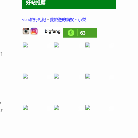
好站推薦
via’s旅行札記
。
愛旅遊的貓奴‧小梨
63
名
好
享
y