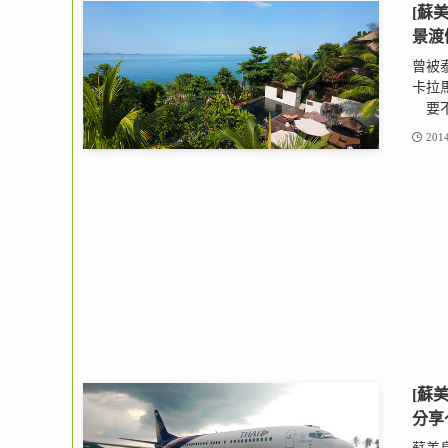
[蘇美
景渡
曾被泰
卡拉馬
要不是
2014
[蘇
分享