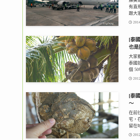
蘇美
有直
跟大家
2014
[泰國
也是
大家
泰國
個 5
2012
[泰國
～
在前
宅，
留在味
2012