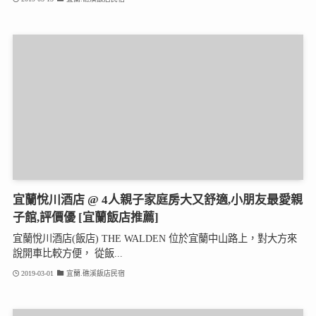
宜蘭悅川酒店 @ 4人親子家庭房大又舒適,小朋友最愛親
子館,評價優 [宜蘭飯店推薦]
宜蘭悅川酒店(飯店) THE WALDEN 位於宜蘭中山路上，對大方來
說開車比較方便， 從飯...
2019-03-01
宜蘭.礁溪飯店民宿