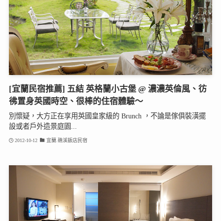
[宜蘭民宿推薦] 五結 英格蘭小古堡 @ 濃濃英倫風、彷
彿置身英國時空、很棒的住宿體驗～
別懷疑，大方正在享用英國皇家級的 Brunch ，不論是傢俱裝潢擺
設或者戶外造景庭園...
2012-10-12
宜蘭.礁溪飯店民宿