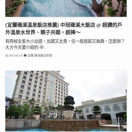
[宜蘭礁溪溫泉飯店推薦] 中冠礁溪大飯店 @ 超讚的戶
外溫泉水世界、親子共遊，超棒～
有時候全家大小出遊，出國又太貴，住一般旅館又無趣，怎麼辦？
大方今天要介紹的 中...
2013-05-19
宜蘭.礁溪飯店民宿