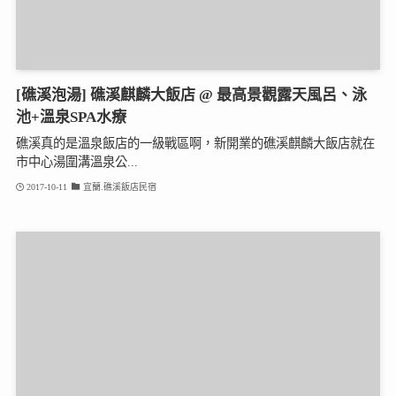
[礁溪泡湯] 礁溪麒麟大飯店 @ 最高景觀露天風呂、泳
池+溫泉SPA水療
礁溪真的是溫泉飯店的一級戰區啊，新開業的礁溪麒麟大飯店就在
市中心湯圍溝溫泉公...
2017-10-11
宜蘭.礁溪飯店民宿