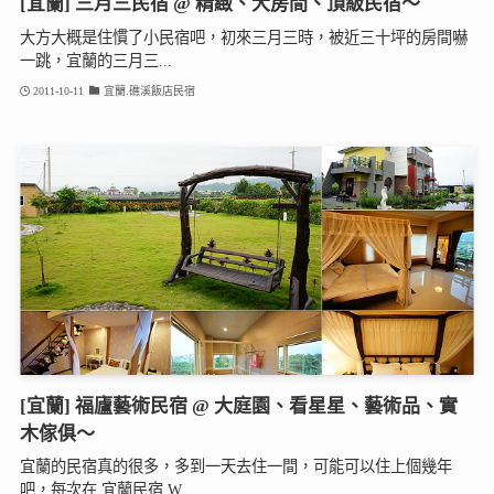
[宜蘭] 三月三民宿 @ 精緻、大房間、頂級民宿～
大方大概是住慣了小民宿吧，初來三月三時，被近三十坪的房間嚇
一跳，宜蘭的三月三...
2011-10-11
宜蘭.礁溪飯店民宿
[宜蘭] 福廬藝術民宿 @ 大庭園、看星星、藝術品、實
木傢俱～
宜蘭的民宿真的很多，多到一天去住一間，可能可以住上個幾年
吧，每次在 宜蘭民宿 W...