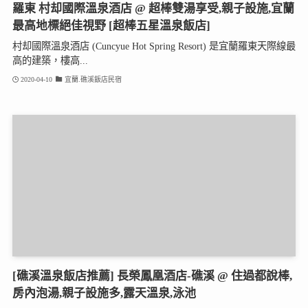
羅東 村却國際溫泉酒店 @ 超棒雙湯享受,親子設施,宜蘭
最高地標絕佳視野 [超棒五星溫泉飯店]
村却國際溫泉酒店 (Cuncyue Hot Spring Resort) 是宜蘭羅東天際線最
高的建築，樓高...
2020-04-10
宜蘭.礁溪飯店民宿
[礁溪溫泉飯店推薦] 長榮鳳凰酒店-礁溪 @ 住過都說棒,
房內泡湯,親子設施多,露天溫泉,泳池