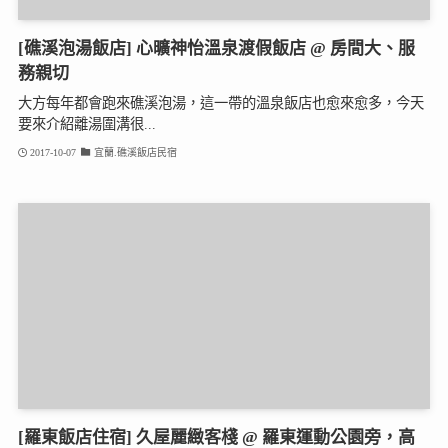
[礁溪泡湯飯店] 心曠神怡溫泉渡假飯店 @ 房間大、服
務親切
大方每年都會跑來礁溪泡湯，這一帶的溫泉飯店也愈來愈多，今天
要來介紹離湯圍溝很...
2017-10-07
宜蘭.礁溪飯店民宿
[羅東飯店住宿] 久屋麗緻客棧 @ 羅東運動公園旁，高