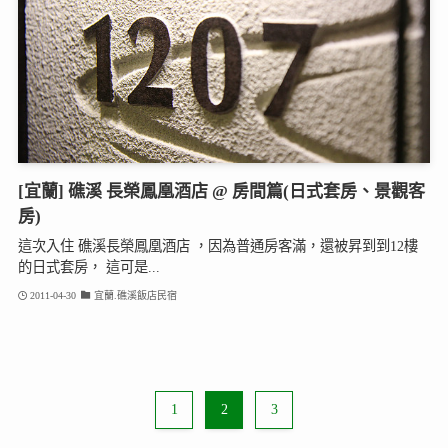
[宜蘭] 礁溪 長榮鳳凰酒店 @ 房間篇(日式套房、景觀客
房)
這次入住 礁溪長榮鳳凰酒店 ，因為普通房客滿，還被昇到到12樓
的日式套房， 這可是...
2011-04-30
宜蘭.礁溪飯店民宿
1
2
3