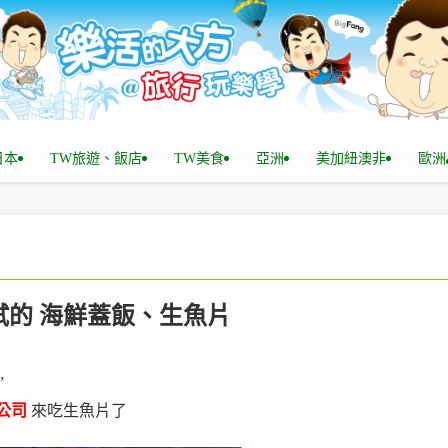
n日本
TW旅遊、飯店
TW美食
亞洲
美加紐澳非
歐洲
試試的 海鮮蓋飯、生魚片
”
公司
來吃生魚片了