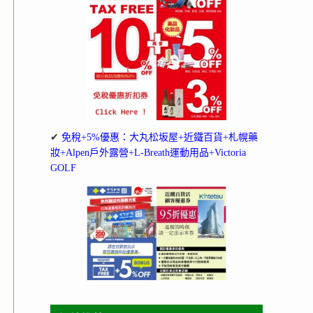
✔
免稅+5%優惠：大丸松坂屋+近鐵百貨+札幌藥
妝+Alpen戶外露營+L-Breath運動用品+Victoria
GOLF