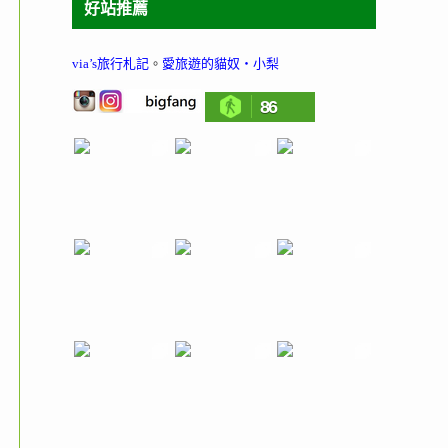
好站推薦
via’s旅行札記
。
愛旅遊的貓奴‧小梨
86