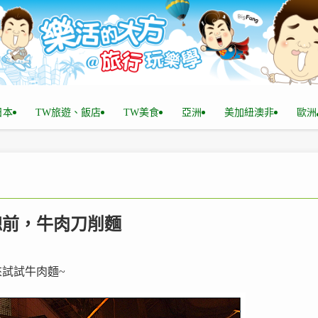
n日本
TW旅遊、飯店
TW美食
亞洲
美加紐澳非
歐洲
三總前，牛肉刀削麵
試試牛肉麵~