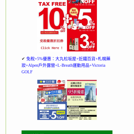
✔
免稅+5%優惠：大丸松坂屋+近鐵百貨+札幌藥
妝+Alpen戶外露營+L-Breath運動用品+Victoria
GOLF