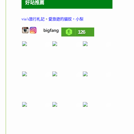
好站推薦
via’s旅行札記
。
愛旅遊的貓奴‧小梨
126