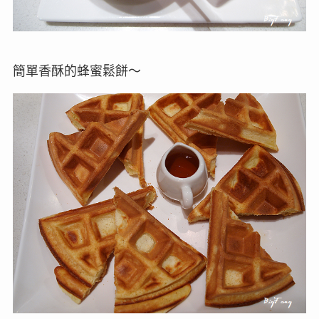
簡單香酥的蜂蜜鬆餅～