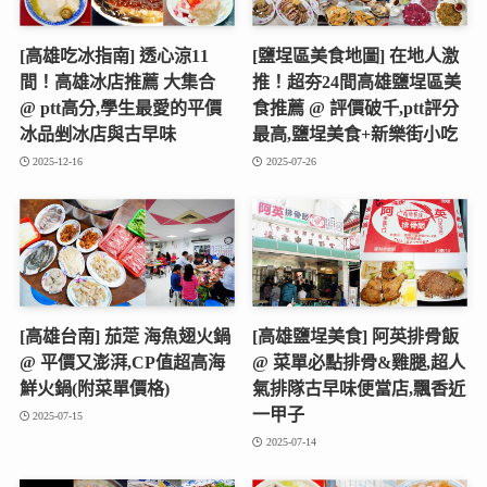
[高雄吃冰指南] 透心涼11
[鹽埕區美食地圖] 在地人激
間！高雄冰店推薦 大集合
推！超夯24間高雄鹽埕區美
@ ptt高分,學生最愛的平價
食推薦 @ 評價破千,ptt評分
冰品剉冰店與古早味
最高,鹽埕美食+新樂街小吃
2025-12-16
2025-07-26
[高雄台南] 茄萣 海魚翅火鍋
[高雄鹽埕美食] 阿英排骨飯
@ 平價又澎湃,CP值超高海
@ 菜單必點排骨&雞腿,超人
鮮火鍋(附菜單價格)
氣排隊古早味便當店,飄香近
一甲子
2025-07-15
2025-07-14