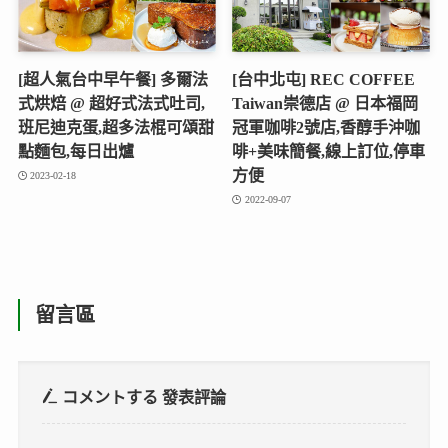
[超人氣台中早午餐] 多爾法
[台中北屯] REC COFFEE
式烘焙 @ 超好式法式吐司,
Taiwan崇德店 @ 日本福岡
班尼迪克蛋,超多法棍可頌甜
冠軍咖啡2號店,香醇手沖咖
點麵包,每日出爐
啡+美味簡餐,線上訂位,停車
方便
2023-02-18
2022-09-07
留言區
コメントする
發表評論