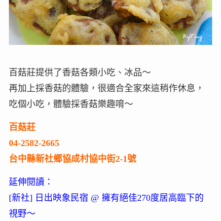
百菇莊提供了香菇各類小吃、冰品～
再加上採香菇的體驗，很適合全家來這稍作休息，
吃個小吃，體驗採香菇樂趣唷～
百菇莊
04-2582-2665
台中縣新社鄉協成村協中街2-1號
延伸閱讀：
[
新社
]
日出映象民宿
@
擁有絕佳270度居高臨下的
視野～