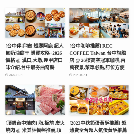
[台中伴手禮] 短腿阿鹿 超人
[台中咖啡推薦] REC
氣奶油餅干 購買攻略+2026
COFFEE Taiwan 台中旗艦
價格 @ 漢口,大墩,逢甲店口
店 @ 26樓高空冠軍咖啡,百
味介紹,台中最夯曲奇餅
萬夜景,菜單必點,訂位方便
2026-01-01
2025-06-14
[頂級台中燒肉] 脂.板前 炭火
[2023中秋節蛋黃酥推薦] 超
燒肉 @ 米其林餐盤推薦,頂
熱賣全台超人氣蛋黃酥推薦