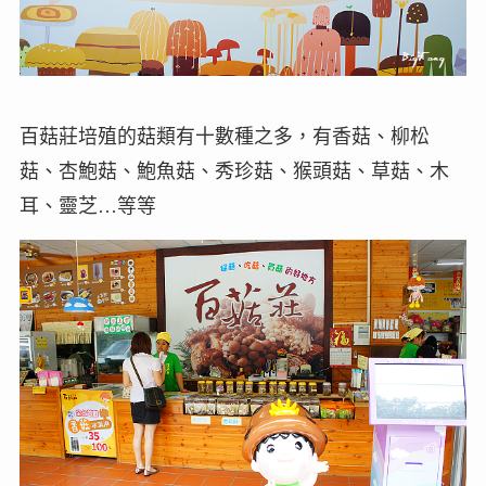
百菇莊培殖的菇類有十數種之多，有香菇、柳松
菇、杏鮑菇、鮑魚菇、秀珍菇、猴頭菇、草菇、木
耳、靈芝…等等