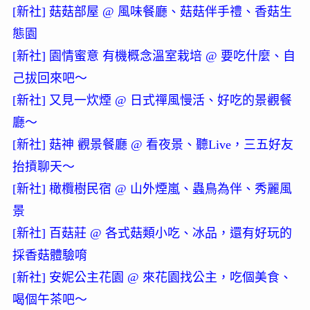
[
新社
]
菇菇部屋
@
風味餐廳
、
菇菇伴手禮
、
香菇生
態園
[
新社
]
園情蜜意
有機概念溫室栽培
@
要吃什麼
、
自
己拔回來吧～
[
新社
]
又見一炊煙
@
日式禪風慢活
、
好吃的景觀餐
廳～
[
新社
]
菇神
觀景餐廳
@
看夜景
、
聽Live，三五好友
抬摃聊天～
[
新社
]
橄欖樹民宿
@
山外煙嵐
、
蟲鳥為伴
、
秀麗風
景
[
新社
]
百菇莊
@
各式菇類小吃
、
冰品，還有好玩的
採香菇體驗唷
[
新社
]
安妮公主花園
@
來花園找公主，吃個美食
、
喝個午茶吧～