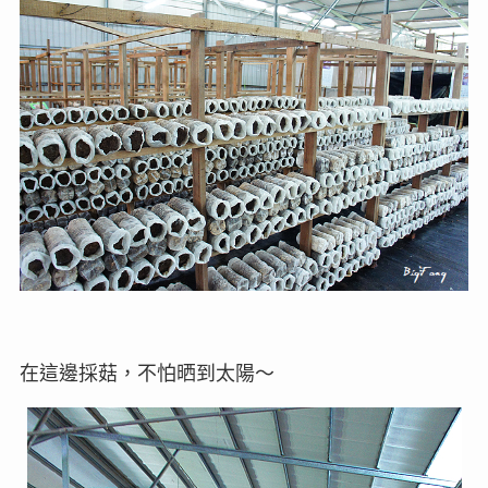
在這邊採菇，不怕晒到太陽～