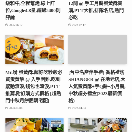
級和牛,全程幫烤,線上訂
12間 @ 手工月餅蛋黃酥團
位,Google4.8星,超過5400則
購,PTT大推,排隊名店,熱門
評論
必吃
2025-06-12
2023-07-17
Mr.啃 蛋黃酥,超好吃秒殺必
[台中名產伴手禮] 香格禮坊
買蛋黃酥 @ 入手困難,吃到
SHIANGER @ 在地老店,大
感動流淚,錢包也流淚,PTT
人氣蛋黃酥+芋Q餅+小月餅,
推薦,附訂購方式價格 [超熱
中秋超夯禮盒(2023最新價
門中秋月餅團購宅配]
格)
2023-04-06
2023-04-04