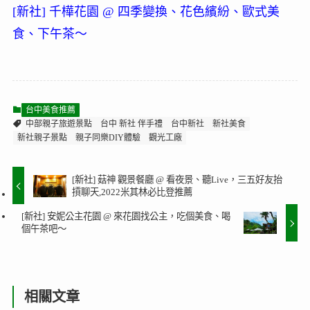
[
新社
]
千樺花園
@
四季變換
、
花色繽紛
、
歐式美
食
、
下午茶～
台中美食推薦
中部親子旅遊景點
台中 新社 伴手禮
台中新社
新社美食
新社親子景點
親子同樂DIY體驗
觀光工廠
[新社] 菇神 觀景餐廳 @ 看夜景、聽Live，三五好友抬
摃聊天,2022米其林必比登推薦
[新社] 安妮公主花園 @ 來花園找公主，吃個美食、喝
個午茶吧～
相關文章