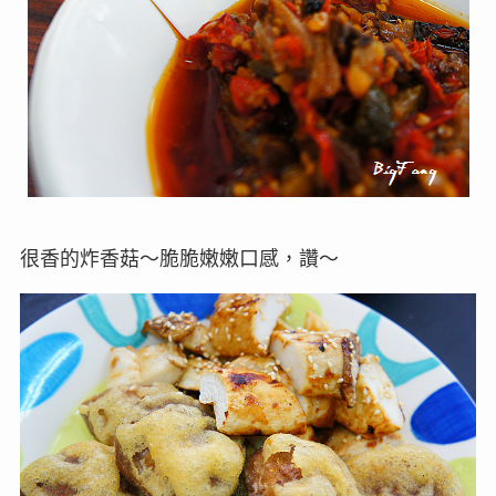
很香的炸香菇～脆脆嫩嫩口感，讚～