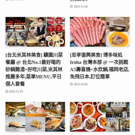
2025-11-03
[台北米其林美食] 驥園川菜
[忠孝復興美食] 博多味処
餐廳 @ 台北No.1最好喝的
Iroha 台灣本部 @ 一次挑戰
砂鍋雞湯+好吃川菜,米其林
A5壽喜燒+水炊鍋,福岡老店,
推薦多年,菜單MENU,平日
免飛日本,訂位簡單
個人套餐
2025-10-02
2025-11-03