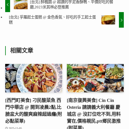
[台北] 醉楓園 @ 超讚的芋泥香酥鴨、平價好吃的餐
廳,2023米其林必登推薦
[台北] 孚羅起士蛋糕 @ 金色香氣、好吃的手工起士蛋
糕
相關文章
[西門町美食] 刁民酸菜魚 西
[南京復興美食] Cin Cin
門中華店 @ 開到凌晨2點,比
Osteria 請請義大利餐廳 慶
臉盆大的酸爽麻辣超過癮(附
城店 @ 沒訂位吃不到,用料
必點菜單)
實在,價格親民,ptt鄉民激推
(附菜單)
2025-11-05