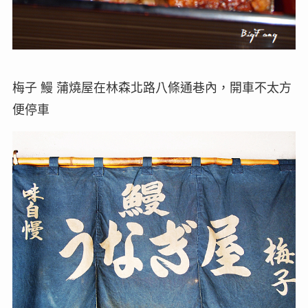
梅子 鰻 蒲燒屋在林森北路八條通巷內，開車不太方
便停車