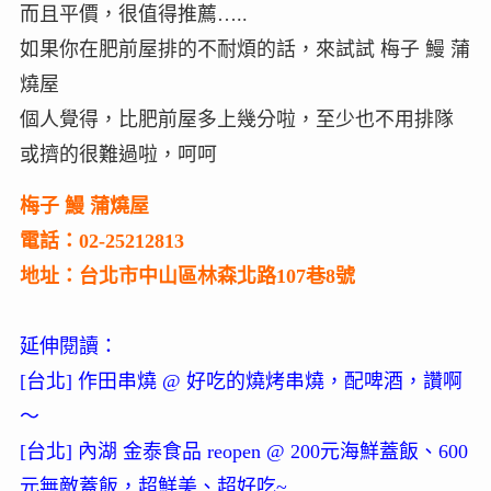
而且平價，很值得推薦…..
如果你在肥前屋排的不耐煩的話，來試試 梅子 鰻 蒲
燒屋
個人覺得，比肥前屋多上幾分啦，至少也不用排隊
或擠的很難過啦，呵呵
梅子 鰻 蒲燒屋
電話：02-25212813
地址：台北市中山區林森北路107巷8號
延伸閱讀：
[台北] 作田串燒 @ 好吃的燒烤串燒，配啤酒，讚啊
～
[台北] 內湖 金泰食品 reopen @ 200元海鮮蓋飯、600
元無敵蓋飯，超鮮美、超好吃~