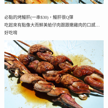
必點的烤鰻肝(一串$30)，鰻肝很Q彈
吃起來有點像大而鮮美蛤仔肉跟跟嫩雞肉的口感…
好吃唷