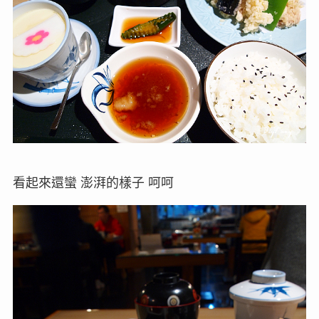
看起來還蠻 澎湃的樣子 呵呵