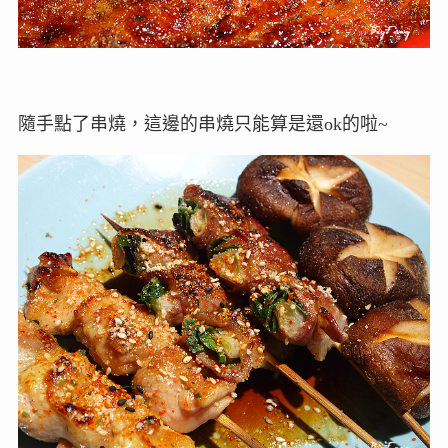
隨手點了串燒，這邊的串燒只能算是還ok的啦~