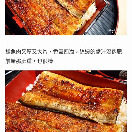
鰻魚肉又厚又大片，香氣四溢，這邊的醬汁沒像肥
前屋那麼重，也很棒