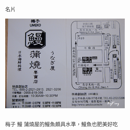
名片
梅子 鰻 蒲燒屋的鰻魚頗具水準，鰻魚也肥美好吃