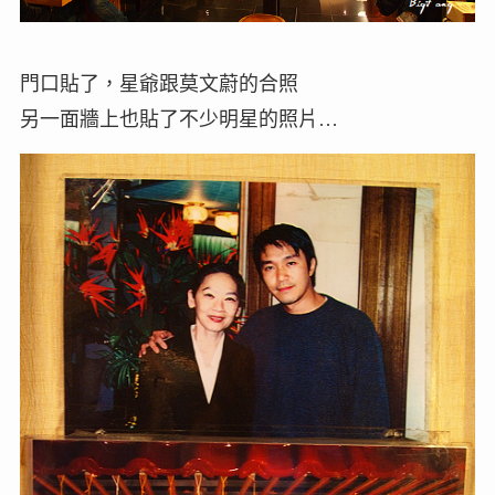
門口貼了，星爺跟莫文蔚的合照
另一面牆上也貼了不少明星的照片…