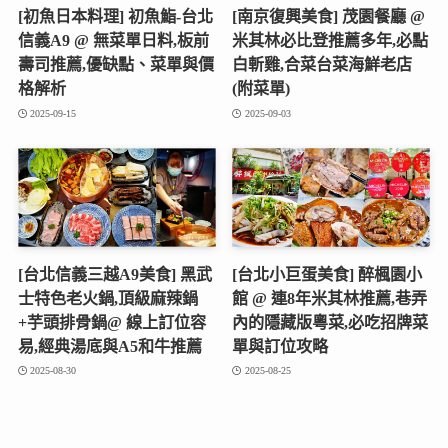
[初魚日本料理] 初魚鮨-台北
[南京復興美食] 茂園餐廳 @
信義A9 @ 無菜單日料,板前
米其林必比登推薦多年,必點
壽司推薦,優缺點、菜單與價
白斬雞,合菜台菜海鮮老店
格解析
(附菜單)
2025-09-15
2025-09-03
[台北信義三越A9美食] 黑武
[台北小巨蛋美食] 醉楓園小
士特色老火鍋,頂級麻辣鍋
館 @ 連8年米其林推薦,巷弄
+芋頭排骨鍋@ 線上訂位容
內的隱藏版粵菜,必吃招牌菜
易,經典湯底與A5和牛推薦
單與訂位攻略
2025-08-30
2025-08-25