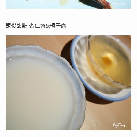
飯後甜點 杏仁露&梅子露