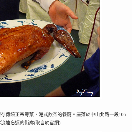
存傳統正宗粵菜，港式飲茶的餐廳。座落於中山北路一段105
流連忘返的街廓(取自於官網)