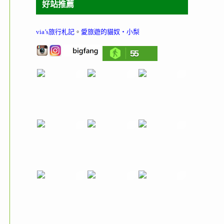
好站推薦
via’s旅行札記
。
愛旅遊的貓奴‧小梨
55