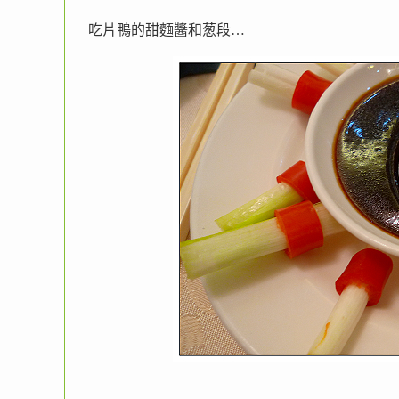
吃片鴨的甜麵醬和葱段…