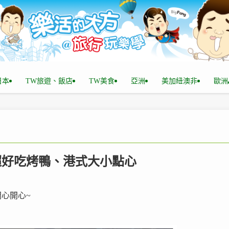
n日本
TW旅遊、飯店
TW美食
亞洲
美加紐澳非
歐洲
，超好吃烤鴨、港式大小點心
心開心~