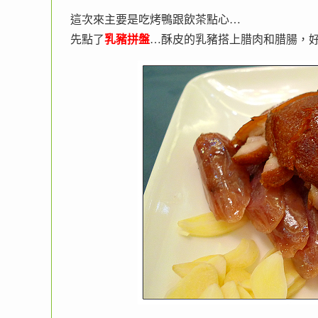
這次來主要是吃烤鴨跟飲茶點心…
先點了
乳豬拼盤
…酥皮的乳豬搭上腊肉和腊腸，好