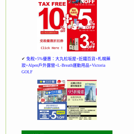
✔
免稅+5%優惠：大丸松坂屋+近鐵百貨+札幌藥
妝+Alpen戶外露營+L-Breath運動用品+Victoria
GOLF