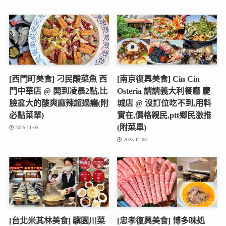
[西門町美食] 刁民酸菜魚 西
[南京復興美食] Cin Cin
門中華店 @ 開到凌晨2點,比
Osteria 請請義大利餐廳 慶
臉盆大的酸爽麻辣超過癮(附
城店 @ 沒訂位吃不到,用料
必點菜單)
實在,價格親民,ptt鄉民激推
(附菜單)
2025-11-05
2025-11-03
[台北米其林美食] 驥園川菜
[忠孝復興美食] 博多味処