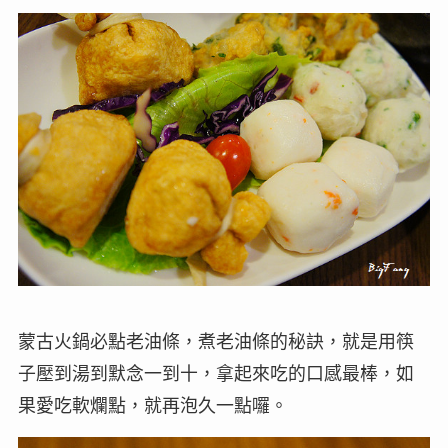
蒙古火鍋必點老油條，煮老油條的秘訣，就是用筷
子壓到湯到默念一到十，拿起來吃的口感最棒，如
果愛吃軟爛點，就再泡久一點囉。