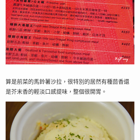
算是前菜的馬鈴薯沙拉，很特別的居然有種茴香還
是芥末香的輕淡口感提味，整個很開胃。