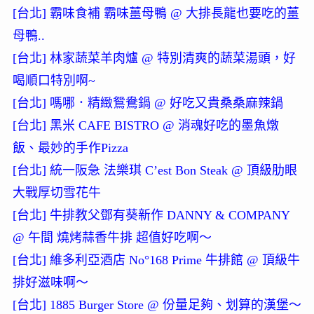
[台北] 霸味食補 霸味薑母鴨 @ 大排長龍也要吃的薑
母鴨..
[台北] 林家蔬菜羊肉爐 @ 特別清爽的蔬菜湯頭，好
喝順口特別啊~
[台北] 嗎哪．精緻鴛鴦鍋 @ 好吃又貴桑桑麻辣鍋
[台北] 黑米 CAFE BISTRO @ 消魂好吃的墨魚燉
飯、最妙的手作Pizza
[台北] 統一阪急 法樂琪 C’est Bon Steak @ 頂級肋眼
大戰厚切雪花牛
[台北] 牛排教父鄧有葵新作 DANNY & COMPANY
@ 午間 燒烤蒜香牛排 超值好吃啊～
[台北] 維多利亞酒店 No°168 Prime 牛排館 @ 頂級牛
排好滋味啊～
[台北] 1885 Burger Store @ 份量足夠、划算的漢堡～