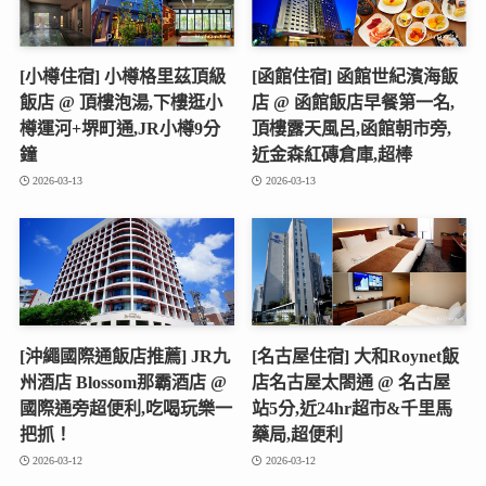
[小樽住宿] 小樽格里茲頂級
[函館住宿] 函館世紀濱海飯
飯店 @ 頂樓泡湯,下樓逛小
店 @ 函館飯店早餐第一名,
樽運河+堺町通,JR小樽9分
頂樓露天風呂,函館朝市旁,
鐘
近金森紅磚倉庫,超棒
2026-03-13
2026-03-13
[沖繩國際通飯店推薦] JR九
[名古屋住宿] 大和Roynet飯
州酒店 Blossom那霸酒店 @
店名古屋太閤通 @ 名古屋
國際通旁超便利,吃喝玩樂一
站5分,近24hr超市&千里馬
把抓！
藥局,超便利
2026-03-12
2026-03-12