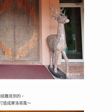
的挺難見到的，
打造成摩洛哥風～