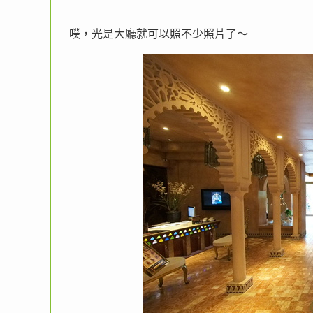
噗，光是大廳就可以照不少照片了～