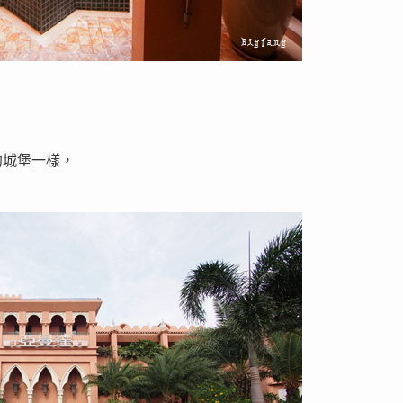
的城堡一樣，