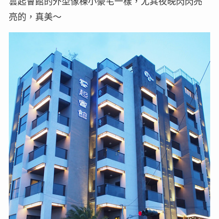
雲起會館的外型像棟小豪宅一樣，尤其夜晚閃閃亮
亮的，真美～