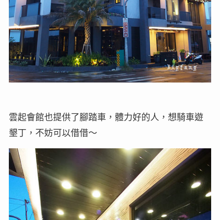
雲起會館也提供了腳踏車，體力好的人，想騎車遊
墾丁，不妨可以借借～