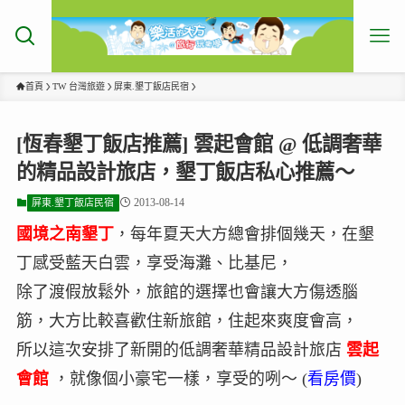
首頁
TW 台灣旅遊
屏東.墾丁飯店民宿
[恆春墾丁飯店推薦] 雲起會館 @ 低調奢華
的精品設計旅店，墾丁飯店私心推薦～
2013-08-14
屏東.墾丁飯店民宿
國境之南墾丁
，每年夏天大方總會排個幾天，在墾
丁感受藍天白雲，享受海灘、比基尼，
除了渡假放鬆外，旅館的選擇也會讓大方傷透腦
筋，大方比較喜歡住新旅館，住起來爽度會高，
所以這次安排了新開的低調奢華精品設計旅店
雲起
會館
，就像個小豪宅一樣，享受的咧～ (
看房價
)