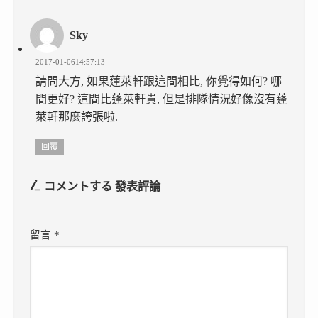
Sky
2017-01-0614:57:13
請問大方, 如果蓮萊軒跟這間相比, 你覺得如何? 哪
間更好? 這間比蓬萊軒貴, 但是排隊情況好像沒有蓬
萊軒那麼誇張啦.
回覆
コメントする
發表評論
留言
*