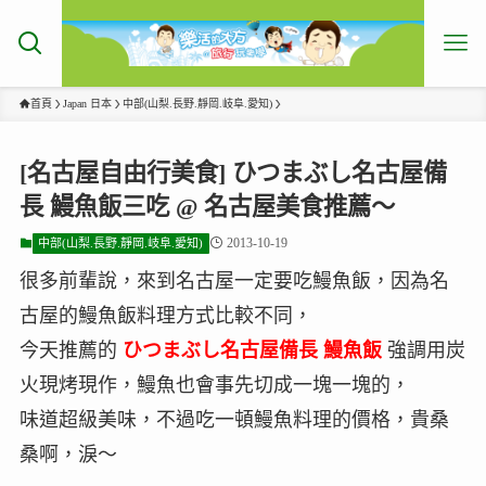
首頁
Japan 日本
中部(山梨.長野.靜岡.岐阜.愛知)
[名古屋自由行美食] ひつまぶし名古屋備
長 鰻魚飯三吃 @ 名古屋美食推薦～
2013-10-19
中部(山梨.長野.靜岡.岐阜.愛知)
很多前輩說，來到名古屋一定要吃鰻魚飯，因為名
古屋的鰻魚飯料理方式比較不同，
今天推薦的
ひつまぶし名古屋備長 鰻魚飯
強調用炭
火現烤現作，鰻魚也會事先切成一塊一塊的，
味道超級美味，不過吃一頓鰻魚料理的價格，貴桑
桑啊，淚～