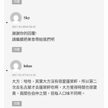
回覆
Sky
2017-01-0910:56:45
謝謝你的回覆!
請繼續把美食帶給我們吧
回覆
lohas
2017-01-0714:11:10
大方：哈哈，其實大方沒有很愛蓮萊軒，所以第二
次去名古屋才去蓮萊軒吃啊，大方覺得時間也很寶
貴，兩間在伯仲之間，但每人口味不同啊。
回覆