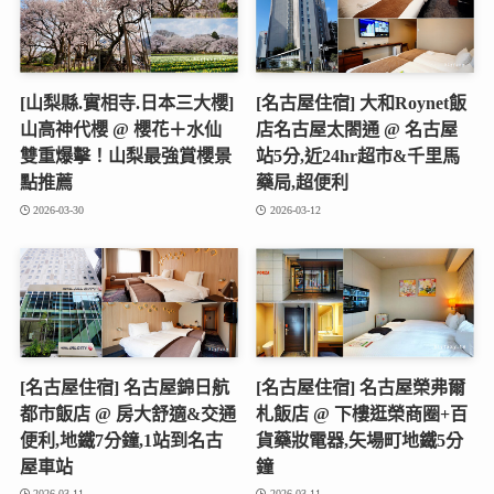
[山梨縣.實相寺.日本三大櫻]
[名古屋住宿] 大和Roynet飯
山高神代櫻 @ 櫻花＋水仙
店名古屋太閤通 @ 名古屋
雙重爆擊！山梨最強賞櫻景
站5分,近24hr超市&千里馬
點推薦
藥局,超便利
2026-03-30
2026-03-12
[名古屋住宿] 名古屋錦日航
[名古屋住宿] 名古屋榮弗爾
都市飯店 @ 房大舒適&交通
札飯店 @ 下樓逛榮商圈+百
便利,地鐵7分鐘,1站到名古
貨藥妝電器,矢場町地鐵5分
屋車站
鐘
2026-03-11
2026-03-11