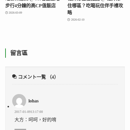
步行4分鐘的高CP值飯店
住哪區？吃喝玩住伴手禮攻
略
2026-03-09
2026-02-10
留言區
コメント一覧
（4）
lohas
2017-01-0913:17:00
大方：呵呵，好的唷