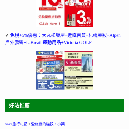
✔
免稅+5%優惠：大丸松坂屋+近鐵百貨+札幌藥妝+Alpen
戶外露營+L-Breath運動用品+Victoria GOLF
好站推薦
via’s旅行札記
。
愛旅遊的貓奴‧小梨