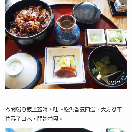
掀開鰻魚飯上蓋時，哇～鰻魚香氣四溢，大方忍不
住吞了口水，開始拍照。