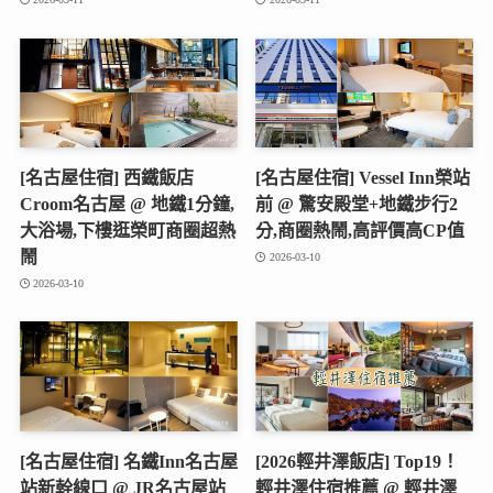
[名古屋住宿] 西鐵飯店
[名古屋住宿] Vessel Inn榮站
Croom名古屋 @ 地鐵1分鐘,
前 @ 驚安殿堂+地鐵步行2
大浴場,下樓逛榮町商圈超熱
分,商圈熱鬧,高評價高CP值
鬧
2026-03-10
2026-03-10
[名古屋住宿] 名鐵Inn名古屋
[2026輕井澤飯店] Top19！
站新幹線口 @ JR名古屋站
輕井澤住宿推薦 @ 輕井澤