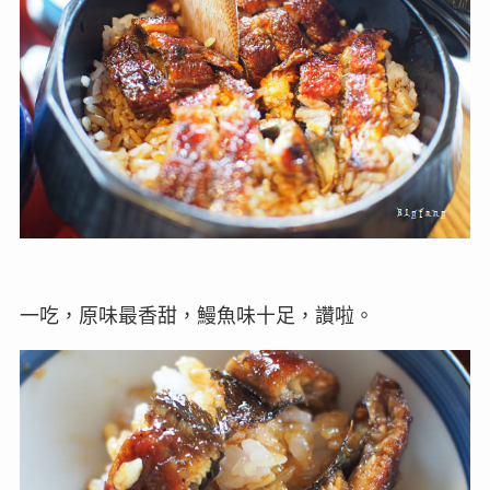
一吃，原味最香甜，鰻魚味十足，讚啦。