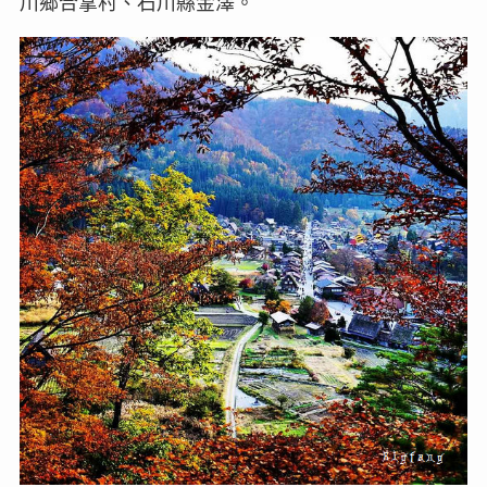
川鄉合掌村、石川縣金澤。