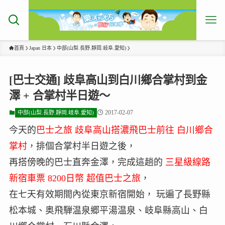
首頁
Japan 日本
中部(山梨.長野.靜岡.岐阜.愛知)
[巴士交通] 歧阜高山到白川鄉合掌村到金
澤 + 合掌村半日遊～
2017-02-07
中部(山梨.長野.靜岡.岐阜.愛知)
今天的
巴士之旅 歧阜高山搭濃飛巴士前往 白川鄉合
掌村
，排個合掌村半日遊之後，
再搭傍晚的巴士直奔金澤，完成這趟的
三星級線路
新宿車票 8200日幣 超值巴士之旅
，
在七天有效期間內從東京新宿開始， 玩遍了長野縣
松本城、奥飛騨温泉郷平湯温泉、岐阜縣高山、白