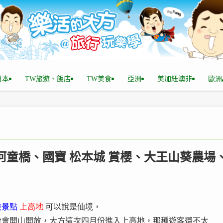
n日本
TW旅遊、飯店
TW美食
亞洲
美加紐澳非
歐洲
+河童橋、國寶 松本城 賞櫻、大王山葵農場
美景點
上高地
可以說是仙境，
份會開山開放，大方這次四月份進入上高地，那種遊客還不太