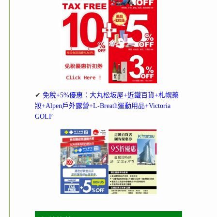
✔
免稅+5%優惠：大丸松坂屋+近鐵百貨+札幌藥
妝+Alpen戶外露營+L-Breath運動用品+Victoria
GOLF