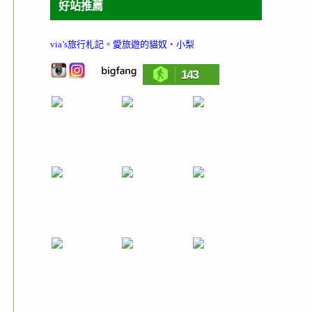
好站推薦
via’s旅行札記
。
愛旅遊的貓奴‧小梨
143