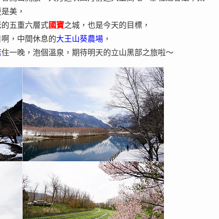
更是美，
老的五重六層式
國寶
之城，也是今天的目標，
目啊，中間休息的
大王山葵農場
，
店
住一晚，泡個溫泉，期待明天的立山黑部之旅啦～