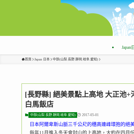
Japa
首頁
Japan 日本
中部(山梨.長野.靜岡.岐阜.愛知)
[長野縣] 絕美景點上高地 大正池
白馬飯店
2017-05-01
中部(山梨.長野.靜岡.岐阜.愛知)
日本阿爾卑斯山脈三千公尺的穗高連峰環抱的絕
每年11月進入冬天會封山的上高地，大約在四月