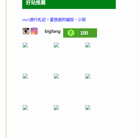
好站推薦
via’s旅行札記
。
愛旅遊的貓奴‧小梨
109