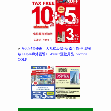
✔
免稅+5%優惠：大丸松坂屋+近鐵百貨+札幌藥
妝+Alpen戶外露營+L-Breath運動用品+Victoria
GOLF