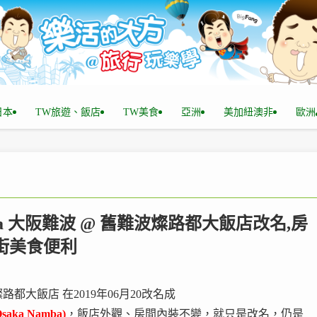
n日本
TW旅遊、飯店
TW美食
亞洲
美加紐澳非
歐洲
esa 大阪難波 @ 舊難波燦路都大飯店改名,房
逛街美食便利
波燦路都大飯店 在2019年06月20改名成
 Osaka Namba)
，飯店外觀、房間內裝不變，就只是改名，仍是