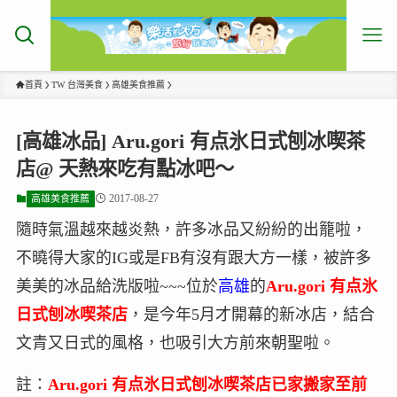
首頁
TW 台灣美食
高雄美食推薦
[高雄冰品] Aru.gori 有点氷日式刨冰喫茶
店@ 天熱來吃有點冰吧～
2017-08-27
高雄美食推薦
隨時氣溫越來越炎熱，許多冰品又紛紛的出籠啦，
不曉得大家的IG或是FB有沒有跟大方一樣，被許多
美美的冰品給洗版啦~~~位於
高雄
的
Aru.gori 有点氷
日式刨冰喫茶店
，是今年5月才開幕的新冰店，結合
文青又日式的風格，也吸引大方前來朝聖啦。
註：
Aru.gori 有点氷日式刨冰喫茶店已家搬家至前