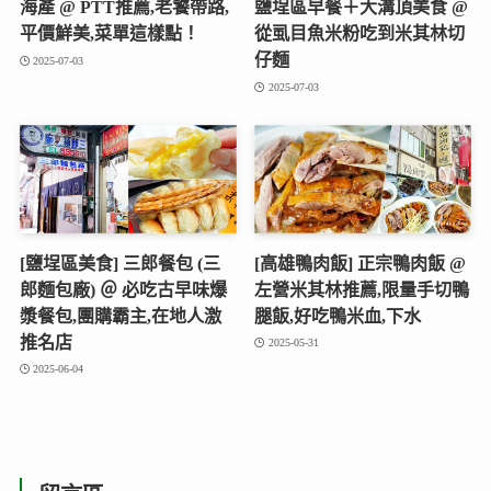
海產 @ PTT推薦,老饕帶路,
鹽埕區早餐＋大溝頂美食 @
平價鮮美,菜單這樣點！
從虱目魚米粉吃到米其林切
仔麵
2025-07-03
2025-07-03
[鹽埕區美食] 三郎餐包 (三
[高雄鴨肉飯] 正宗鴨肉飯 @
郎麵包廠) ＠ 必吃古早味爆
左營米其林推薦,限量手切鴨
漿餐包,團購霸主,在地人激
腿飯,好吃鴨米血,下水
推名店
2025-05-31
2025-06-04