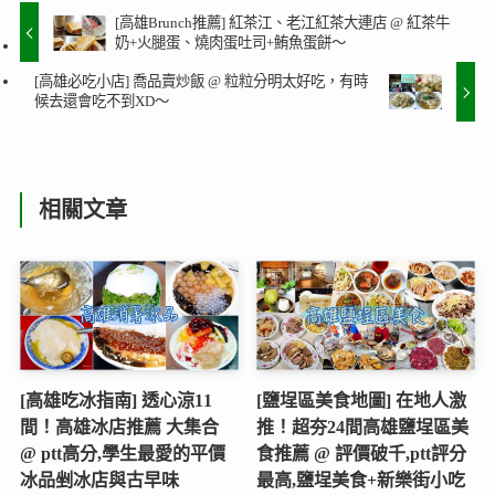
[高雄Brunch推薦] 紅茶江、老江紅茶大連店 @ 紅茶牛
奶+火腿蛋、燒肉蛋吐司+鮪魚蛋餅～
[高雄必吃小店] 喬品賣炒飯 @ 粒粒分明太好吃，有時
候去還會吃不到XD～
相關文章
[高雄吃冰指南] 透心涼11
[鹽埕區美食地圖] 在地人激
間！高雄冰店推薦 大集合
推！超夯24間高雄鹽埕區美
@ ptt高分,學生最愛的平價
食推薦 @ 評價破千,ptt評分
冰品剉冰店與古早味
最高,鹽埕美食+新樂街小吃