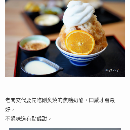
老闆交代要先吃剛炙燒的焦糖奶酪，口感才會最
好，
不過味道有點偏甜。