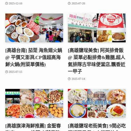
2025-12-16
2025-07-26
[高雄台南] 茄萣 海魚翅火鍋
[高雄鹽埕美食] 阿英排骨飯
@ 平價又澎湃,CP值超高海
@ 菜單必點排骨&雞腿,超人
鮮火鍋(附菜單價格)
氣排隊古早味便當店,飄香近
一甲子
2025-07-15
2025-07-14
[高雄旗津海鮮推薦] 金聖春
[高雄鹽埕老街美食] 9間必吃