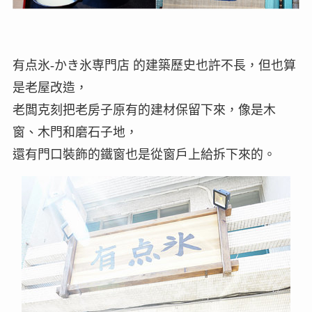
有点氷-かき氷専門店 的建築歷史也許不長，但也算
是老屋改造，
老闆克刻把老房子原有的建材保留下來，像是木
窗、木門和磨石子地，
還有門口裝飾的鐵窗也是從窗戶上給拆下來的。