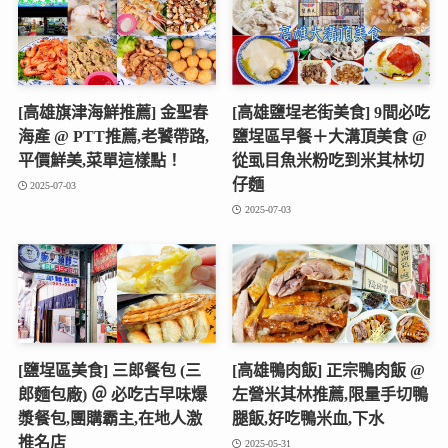
[高雄旗津海鮮推薦] 金聖春
[高雄鹽埕老街美食] 9間必吃
海產 @ PTT推薦,老饕帶路,
鹽埕區早餐＋大溝頂美食 @
平價鮮美,菜單這樣點！
從虱目魚米粉吃到米其林切
仔麵
2025-07-03
2025-07-03
[鹽埕區美食] 三郎餐包 (三
[高雄鴨肉飯] 正宗鴨肉飯 @
郎麵包廠) ＠ 必吃古早味爆
左營米其林推薦,限量手切鴨
漿餐包,團購霸主,在地人激
腿飯,好吃鴨米血,下水
推名店
2025-05-31