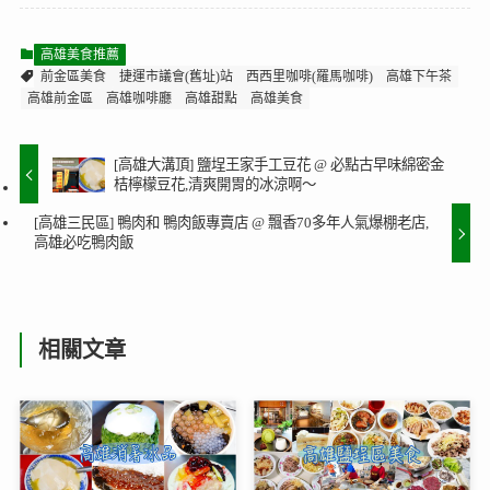
高雄美食推薦
前金區美食
捷運市議會(舊址)站
西西里咖啡(羅馬咖啡)
高雄下午茶
高雄前金區
高雄咖啡廳
高雄甜點
高雄美食
[高雄大溝頂] 鹽埕王家手工豆花 @ 必點古早味綿密金
桔檸檬豆花,清爽開胃的冰涼啊～
[高雄三民區] 鴨肉和 鴨肉飯專賣店 @ 飄香70多年人氣爆棚老店,
高雄必吃鴨肉飯
相關文章