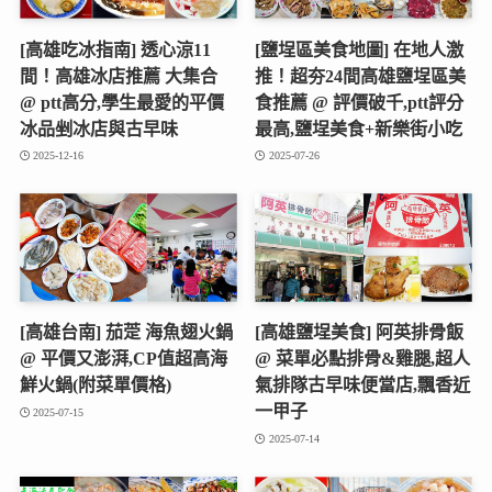
[高雄吃冰指南] 透心涼11
[鹽埕區美食地圖] 在地人激
間！高雄冰店推薦 大集合
推！超夯24間高雄鹽埕區美
@ ptt高分,學生最愛的平價
食推薦 @ 評價破千,ptt評分
冰品剉冰店與古早味
最高,鹽埕美食+新樂街小吃
2025-12-16
2025-07-26
[高雄台南] 茄萣 海魚翅火鍋
[高雄鹽埕美食] 阿英排骨飯
@ 平價又澎湃,CP值超高海
@ 菜單必點排骨&雞腿,超人
鮮火鍋(附菜單價格)
氣排隊古早味便當店,飄香近
一甲子
2025-07-15
2025-07-14