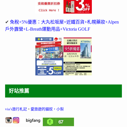
✔
免稅+5%優惠：大丸松坂屋+近鐵百貨+札幌藥妝+Alpen
戶外露營+L-Breath運動用品+Victoria GOLF
好站推薦
via’s旅行札記
。
愛旅遊的貓奴‧小梨
67